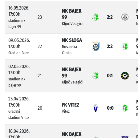
16.05.2026.
NK BAJER
17:00h
23
99
2:2
stadion nk
Ključ Velagići
N
bajer 99
09.05.2026.
NK SLOGA
17:00h
22
2:2
Bosanska
Stadion Bare
Otoka
K
02.05.2026.
NK BAJER
17:00h
21
99
0:1
S
stadion nk
Ključ Velagići
bajer 99
25.04.2026.
17:00h
FK VITEZ
20
0:0
Gradski
Vitez
K
stadion Vitez
18.04.2026.
NK BAJER
17:00h