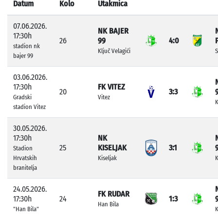
Datum
Kolo
Utakmica
07.06.2026.
NK BAJER
17:30h
26
99
4:0
stadion nk
Ključ Velagići
S
bajer 99
03.06.2026.
17:30h
FK VITEZ
20
3:3
Gradski
Vitez
K
stadion Vitez
30.05.2026.
17:30h
NK
25
KISELJAK
3:1
Stadion
Hrvatskih
Kiseljak
K
branitelja
24.05.2026.
FK RUDAR
17:30h
24
1:3
Han Bila
"Han Bila"
K