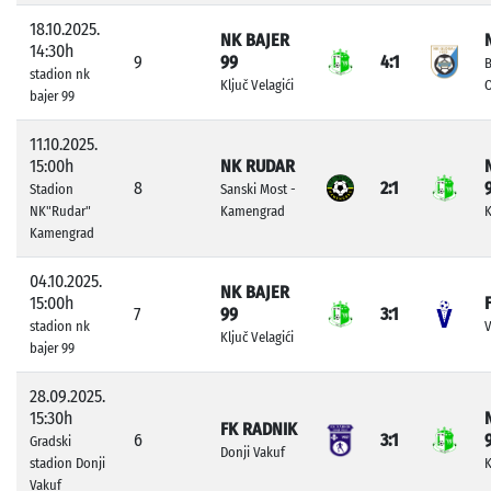
18.10.2025.
NK BAJER
14:30h
9
99
4:1
stadion nk
Ključ Velagići
bajer 99
11.10.2025.
15:00h
NK RUDAR
8
2:1
Stadion
Sanski Most -
NK"Rudar"
Kamengrad
K
Kamengrad
04.10.2025.
NK BAJER
15:00h
7
99
3:1
stadion nk
V
Ključ Velagići
bajer 99
28.09.2025.
15:30h
FK RADNIK
6
3:1
Gradski
Donji Vakuf
stadion Donji
K
Vakuf