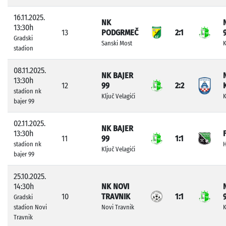
16.11.2025.
NK
13:30h
13
PODGRMEČ
2:1
Gradski
Sanski Most
K
stadion
08.11.2025.
NK BAJER
13:30h
12
99
2:2
stadion nk
Ključ Velagići
K
bajer 99
02.11.2025.
NK BAJER
13:30h
11
99
1:1
stadion nk
H
Ključ Velagići
bajer 99
25.10.2025.
14:30h
NK NOVI
10
TRAVNIK
1:1
Gradski
stadion Novi
Novi Travnik
K
Travnik