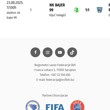
23.08.2025.
NK BAJER
17:00h
1
99
1:1
stadion nk
Ključ Velagići
D
bajer 99
Nogometni savez Federacije BiH
Franca Lehara 3, 71000 Sarajevo
Telefon: +387 33 556 650
E-mail:
federacija@nsfbih.ba
Partneri/Asocijacije