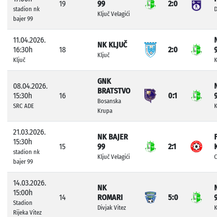
19
99
2:0
stadion nk
D
Ključ Velagići
bajer 99
11.04.2026.
NK KLJUČ
16:30h
18
2:0
Ključ
Ključ
K
GNK
08.04.2026.
BRATSTVO
15:30h
16
0:1
Bosanska
SRC ADE
K
Krupa
21.03.2026.
NK BAJER
15:30h
15
99
2:1
stadion nk
Ključ Velagići
C
bajer 99
14.03.2026.
NK
15:00h
14
ROMARI
5:0
Stadion
Divjak Vitez
K
Rijeka Vitez