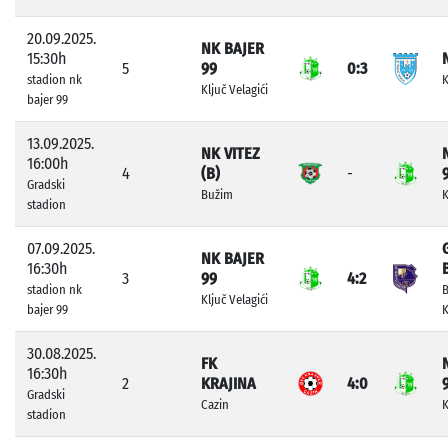
20.09.2025.
NK BAJER
15:30h
5
99
0:3
stadion nk
K
Ključ Velagići
bajer 99
13.09.2025.
NK VITEZ
16:00h
4
(B)
-
Gradski
Bužim
K
stadion
07.09.2025.
NK BAJER
16:30h
3
99
4:2
stadion nk
Ključ Velagići
bajer 99
30.08.2025.
FK
16:30h
2
KRAJINA
4:0
Gradski
Cazin
K
stadion