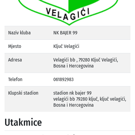
Naziv kluba
NK BAJER 99
Mjesto
Ključ Velagići
Adresa
Velagići bb , 79280 Ključ Velagići,
Bosna i Hercegovina
Telefon
061892983
Klupski stadion
stadion nk bajer 99
velagići bb 79280 ključ, ključ velagići,
Bosna i Hercegovina
Utakmice