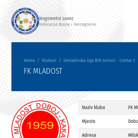
Nogometni savez
Federacije Bosne i Hercegovine
Home
Klubovi
Omladinska liga BiH Juniori - Centar 2
FK MLADOST
Naziv kluba
FK M
Mjesto
Dobo
Adresa
Mils