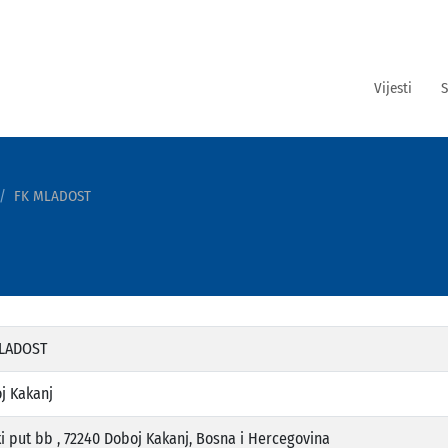
Vijesti
S
FK MLADOST
LADOST
j Kakanj
ki put bb , 72240 Doboj Kakanj, Bosna i Hercegovina