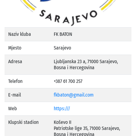
Naziv kluba
FK BATON
Mjesto
Sarajevo
Adresa
Ljubljanska 23 a, 71000 Sarajevo,
Bosna i Hercegovina
Telefon
+387 61 700 257
E-mail
fkbaton@gmail.com
Web
https:///
Klupski stadion
Koševo II
Patriotske lige 35, 71000 Sarajevo,
Bosna i Hercegovina