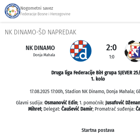
Nogometni savez
Federacije Bosne i Hercegovine
NK DINAMO-ŠD NAPREDAK
2:0
NK DINAMO
Donja Mahala
1:0
Druga liga Federacije BiH grupa SJEVER 25
1. kolo
17.08.2025 17:00h, Stadion NK Dinamo, Donja Mahala; Gl
Glavni sudija:
Osmanović Edin
; 1. pomoćnik:
Jusufović Džena
Mihret
; Delegat:
Čaušević Damir
; Promatrač suđenja:
Ča
Startna postava