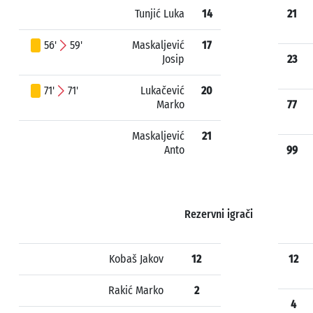
Tunjić Luka
14
21
56'
59'
Maskaljević
17
Josip
23
71'
71'
Lukačević
20
Marko
77
Maskaljević
21
Anto
99
Rezervni igrači
Kobaš Jakov
12
12
Rakić Marko
2
4