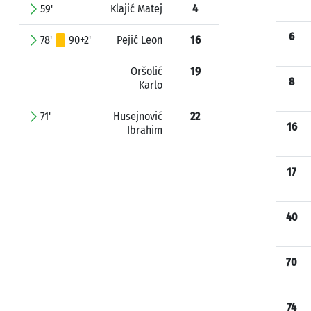
59'
Klajić Matej
4
6
78'
90+2'
Pejić Leon
16
Oršolić
19
8
Karlo
71'
Husejnović
22
16
Ibrahim
17
40
70
74