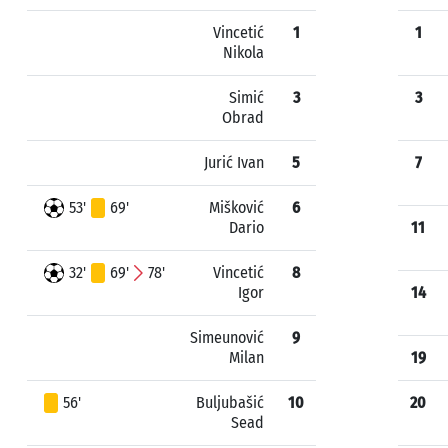
Vincetić
1
1
Nikola
Simić
3
3
Obrad
Jurić Ivan
5
7
53'
69'
Mišković
6
Dario
11
32'
69'
78'
Vincetić
8
Igor
14
Simeunović
9
Milan
19
56'
Buljubašić
10
20
Sead