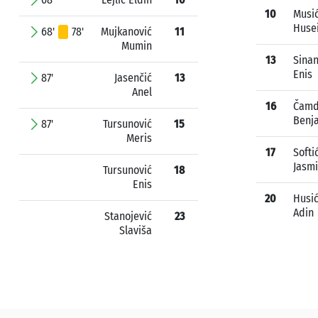
10
Musi
Huse
68'
78'
Mujkanović
11
Mumin
13
Sinan
Enis
87'
Jasenčić
13
Anel
16
Čamd
Benj
87'
Tursunović
15
Meris
17
Softi
Jasm
Tursunović
18
Enis
20
Husi
Adin
Stanojević
23
Slaviša