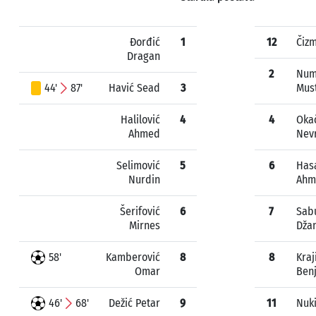
Đorđić
1
12
Čizm
Dragan
2
Num
44'
87'
Havić Sead
3
Mus
Halilović
4
4
Oka
Ahmed
Nev
Selimović
5
6
Has
Nurdin
Ahm
Šerifović
6
7
Sab
Mirnes
Dža
58'
Kamberović
8
8
Kraj
Omar
Ben
46'
68'
Dežić Petar
9
11
Nuk