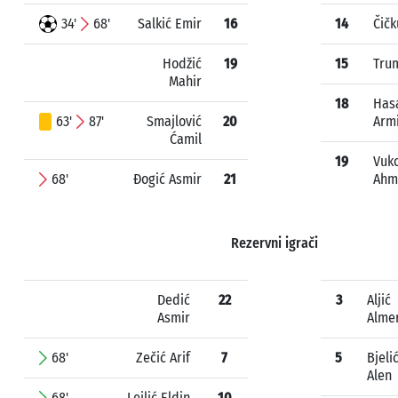
34'
68'
Salkić Emir
16
14
Čičk
Hodžić
19
15
Trum
Mahir
18
Has
63'
87'
Smajlović
20
Arm
Ćamil
19
Vuko
68'
Đogić Asmir
21
Ahm
Rezervni igrači
Dedić
22
3
Aljić
Asmir
Alme
68'
Zečić Arif
7
5
Bjeli
Alen
68'
Lejlić Eldin
10