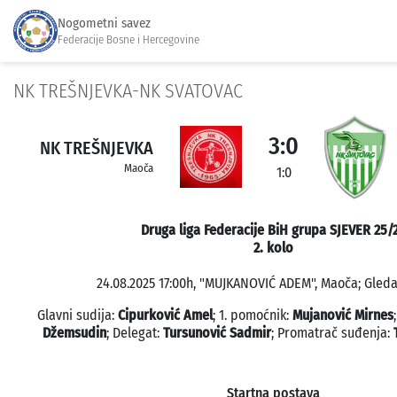
Nogometni savez
Federacije Bosne i Hercegovine
NK TREŠNJEVKA-NK SVATOVAC
3:0
NK TREŠNJEVKA
Maoča
1:0
Druga liga Federacije BiH grupa SJEVER 25/
2. kolo
24.08.2025 17:00h, "MUJKANOVIĆ ADEM", Maoča; Gleda
Glavni sudija:
Cipurković Amel
; 1. pomoćnik:
Mujanović Mirnes
Džemsudin
; Delegat:
Tursunović Sadmir
; Promatrač suđenja:
Startna postava