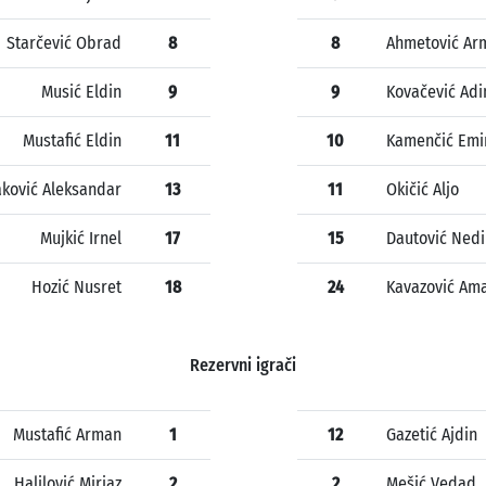
Starčević Obrad
8
8
Ahmetović Ar
Musić Eldin
9
9
Kovačević Adi
Mustafić Eldin
11
10
Kamenčić Emi
aković Aleksandar
13
11
Okičić Aljo
Mujkić Irnel
17
15
Dautović Ned
Hozić Nusret
18
24
Kavazović Am
Rezervni igrači
Mustafić Arman
1
12
Gazetić Ajdin
Halilović Mirjaz
2
2
Mešić Vedad