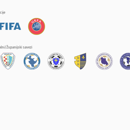
cije
lni/Županijski savezi