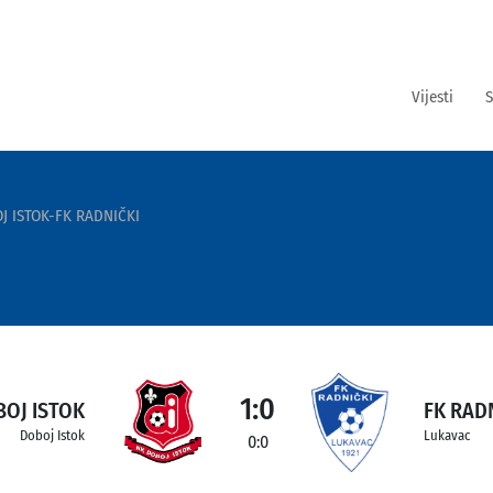
Vijesti
S
J ISTOK-FK RADNIČKI
1:0
BOJ ISTOK
FK RAD
Doboj Istok
Lukavac
0:0