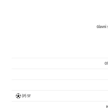
Glavni 
Oš
(P) 51'
H