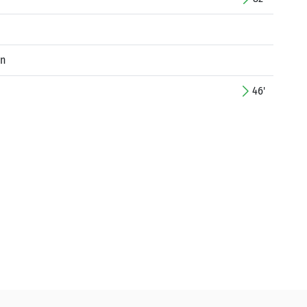
in
46'