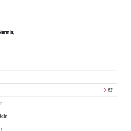
 Nermin
;
82'
r
ldin
ir