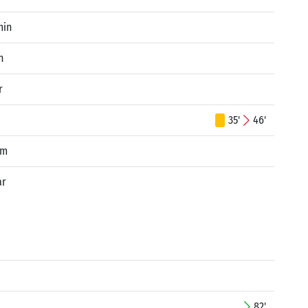
min
n
r
35'
46'
im
ar
82'