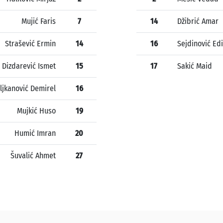
Mujić Faris
7
14
Džibrić Amar
Strašević Ermin
14
16
Sejdinović Ed
Dizdarević Ismet
15
17
Sakić Maid
ljkanović Demirel
16
Mujkić Huso
19
Humić Imran
20
Šuvalić Ahmet
27