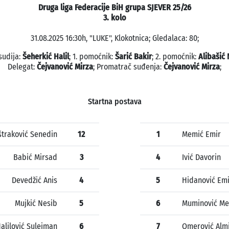
Druga liga Federacije BiH grupa SJEVER 25/26
3. kolo
31.08.2025 16:30h, "LUKE", Klokotnica; Gledalaca: 80;
sudija:
Šeherkić Halil
; 1. pomoćnik:
Šarić Bakir
; 2. pomoćnik:
Alibašić
Delegat:
Čejvanović Mirza
; Promatrač suđenja:
Čejvanović Mirza
;
Startna postava
traković Senedin
12
1
Memić Emir
Babić Mirsad
3
4
Ivić Davorin
Devedžić Anis
4
5
Hidanović Emi
Mujkić Nesib
5
6
Muminović Me
alilović Sulejman
6
7
Omerović Alm