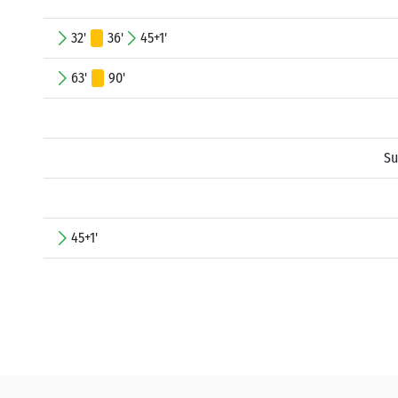
32'
36'
45+1'
63'
90'
Su
45+1'