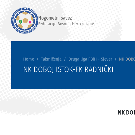
Nogometni savez
Federacije Bosne i Hercegovine
Home
Takmičenja
Druga liga FBiH - Sjever
NK DOBO
NK DOBOJ ISTOK-FK RADNIČKI
NK DO