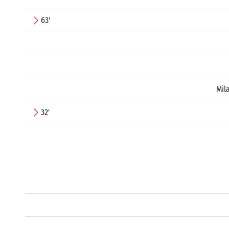
63'
Mil
32'