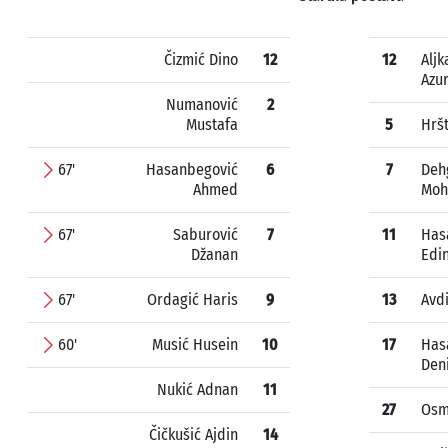
Čizmić Dino
12
12
Aljk
Azu
Numanović
2
Mustafa
5
Hrš
67'
Hasanbegović
6
7
Deh
Ahmed
Mo
67'
Saburović
7
11
Has
Džanan
Edi
67'
Ordagić Haris
9
13
Avdi
60'
Musić Husein
10
17
Has
Den
Nukić Adnan
11
27
Osm
Čičkušić Ajdin
14