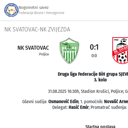
Nogometni savez
Federacije Bosne i Hercegovine
NK SVATOVAC-NK ZVIJEZDA
0:1
NK SVATOVAC
Poljice
0:0
Druga liga Federacije BiH grupa SJEV
3. kolo
31.08.2025 16:30h, Stadion Krušici, Poljice; 
Glavni sudija:
Osmanović Edin
; 1. pomoćnik:
Novalić Arne
Delegat:
Hasić Emir
; Promatrač suđenja:
Startna postava