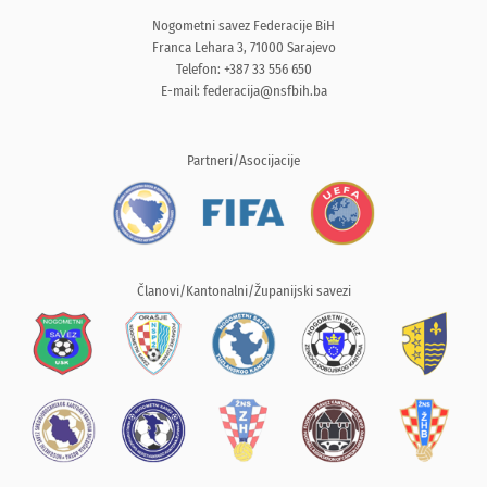
Nogometni savez Federacije BiH
Franca Lehara 3, 71000 Sarajevo
Telefon: +387 33 556 650
E-mail:
federacija@nsfbih.ba
Partneri/Asocijacije
Članovi/Kantonalni/Županijski savezi