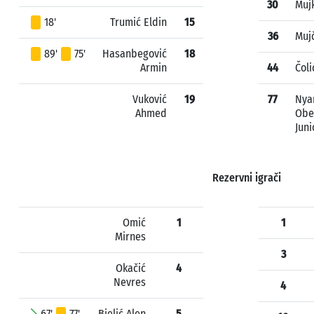
30
Mujk
18'
Trumić Eldin
15
36
Muj
89'
75'
Hasanbegović
18
Armin
44
Čol
Vuković
19
77
Nya
Ahmed
Obe
Juni
Rezervni igrači
Omić
1
1
Mirnes
3
Okačić
4
Nevres
4
67'
77'
Bjelić Alen
5