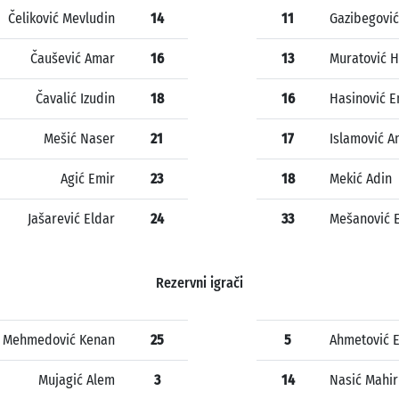
Čeliković Mevludin
14
11
Gazibegovi
Čaušević Amar
16
13
Muratović H
Čavalić Izudin
18
16
Hasinović E
Mešić Naser
21
17
Islamović A
Agić Emir
23
18
Mekić Adin
Jašarević Eldar
24
33
Mešanović 
Rezervni igrači
Mehmedović Kenan
25
5
Ahmetović E
Mujagić Alem
3
14
Nasić Mahir