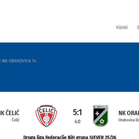
Vijesti
S
Ć-NK ORAHOVICA 74
5:1
K ČELIĆ
NK ORA
Čelić
Orahovica D
4:0
Druga liga Federacije BiH grupa SJEVER 25/26