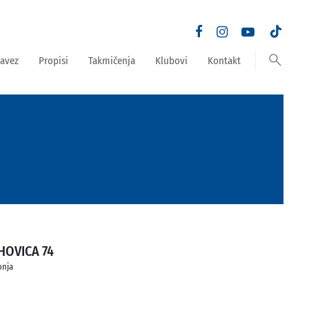
search
avez
Propisi
Takmičenja
Klubovi
Kontakt
HOVICA 74
onja