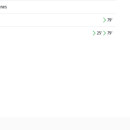
Enes
79'
25'
79'