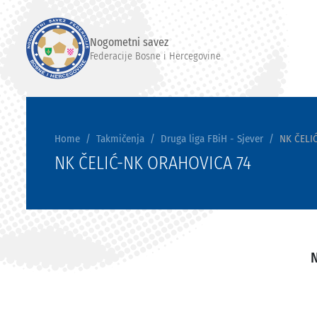
Nogometni savez
Federacije Bosne i Hercegovine
Home
Takmičenja
Druga liga FBiH - Sjever
NK ČELI
NK ČELIĆ-NK ORAHOVICA 74
N