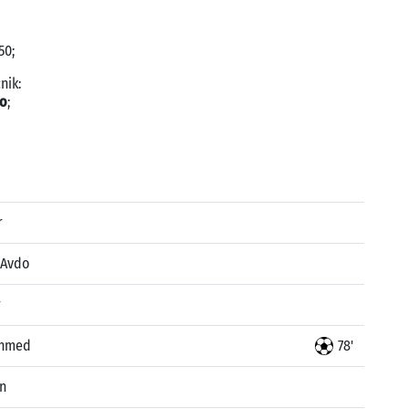
50;
nik:
ko
;
r
 Avdo
r
Ahmed
78'
n