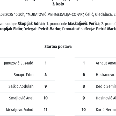
3. kolo
.08.2025 16:30h, "MURATOVIĆ MEHMEDALIJA-ČOPAK", Čelić; Gledalaca: 2
vni sudija:
Skopljak Adnan
; 1. pomoćnik:
Maskaljević Perica
; 2. pomoć
kopljak Eldin
; Delegat:
Petrić Marko
; Promatrač suđenja:
Petrić Mar
Startna postava
Junuzović El-Maid
1
1
Arnaut Ama
Smajić Edin
4
6
Huskanović
Salkić Abdulah
9
8
Dedić Semi
Smajlović Anel
10
9
Hasinović 
Mrkaljević Vahid
11
10
Karić Nermi