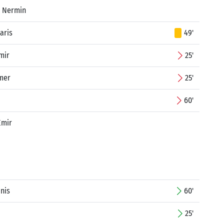
ć Nermin
aris
49'
mir
25'
mer
25'
60'
Emir
nis
60'
25'