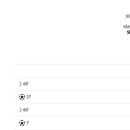
30
Gla
S
60'
37'
60'
7'