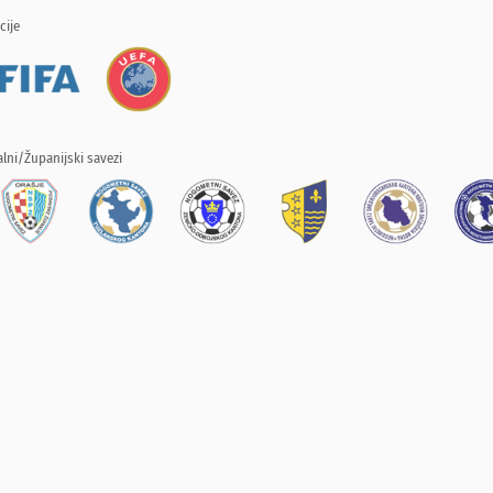
cije
lni/Županijski savezi