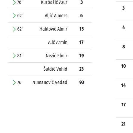
76'
Kurbašić Azur
3
3
62'
Aljić Almers
6
4
62'
Halilović Almir
15
Alić Armin
17
8
81'
Nezić Elmir
19
10
Šaldić Vehid
23
76'
Numanović Vedad
93
14
17
21