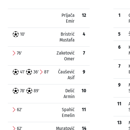
Prljača
12
1
Emir
10'
Bristrić
4
5
Mustafa
6
76'
Zaketović
7
Omer
7
41'
36'
81'
Čaušević
9
Asif
9
78'
89'
Delić
10
Armin
11
62'
Spahić
11
Emelin
13
62'
Muratović
14