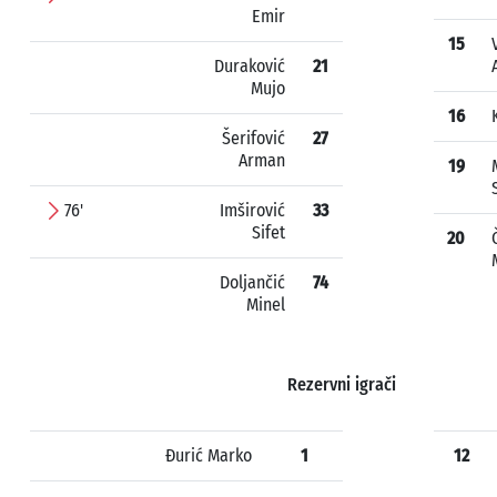
Emir
15
Duraković
21
Mujo
16
Šerifović
27
Arman
19
76'
Imširović
33
Sifet
20
Doljančić
74
Minel
Rezervni igrači
Đurić Marko
1
12