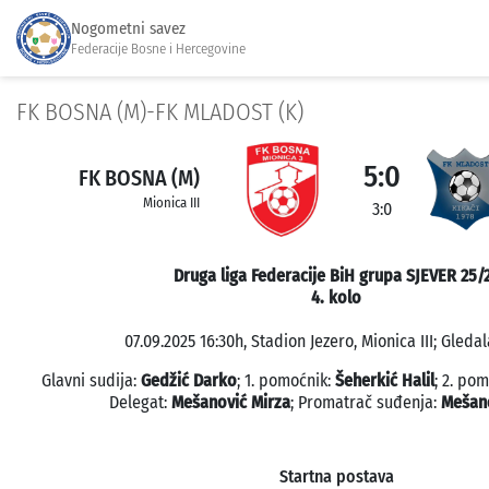
Nogometni savez
Federacije Bosne i Hercegovine
FK BOSNA (M)-FK MLADOST (K)
5:0
FK BOSNA (M)
Mionica III
3:0
Druga liga Federacije BiH grupa SJEVER 25/
4. kolo
07.09.2025 16:30h, Stadion Jezero, Mionica III; Gledal
Glavni sudija:
Gedžić Darko
; 1. pomoćnik:
Šeherkić Halil
; 2. po
Delegat:
Mešanović Mirza
; Promatrač suđenja:
Mešano
Startna postava