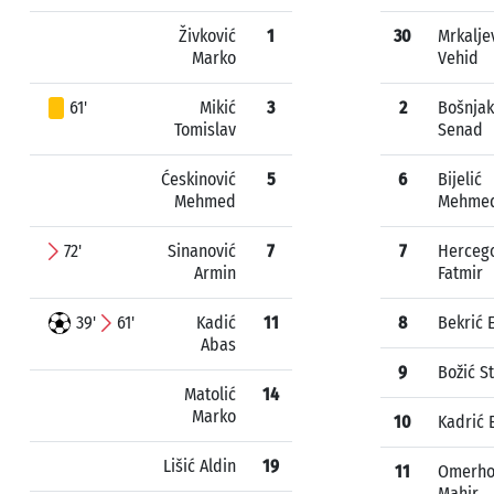
Živković
1
30
Mrkalje
Marko
Vehid
61'
Mikić
3
2
Bošnjak
Tomislav
Senad
Ćeskinović
5
6
Bijelić
Mehmed
Mehme
72'
Sinanović
7
7
Herceg
Armin
Fatmir
39'
61'
Kadić
11
8
Bekrić
Abas
9
Božić S
Matolić
14
Marko
10
Kadrić 
Lišić Aldin
19
11
Omerho
Mahir