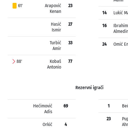
61'
Arapović
23
Kenan
14
Lukić M
Hasić
27
16
Ibrahim
Ismir
Almedi
Turbić
33
24
Omić E
Amir
88'
Kobaš
77
Antonio
Rezervni igrači
Hećimović
69
1
Beć
Adis
23
Pup
Orkić
4
Ah