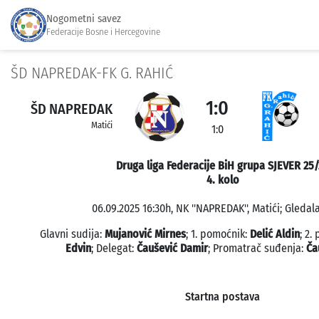
Nogometni savez
Federacije Bosne i Hercegovine
ŠD NAPREDAK-FK G. RAHIĆ
1:0
ŠD NAPREDAK
Matići
1:0
Druga liga Federacije BiH grupa SJEVER 25
4. kolo
06.09.2025 16:30h, NK ''NAPREDAK'', Matići; Gledala
Glavni sudija:
Mujanović Mirnes
; 1. pomoćnik:
Delić Aldin
; 2.
Edvin
; Delegat:
Čaušević Damir
; Promatrač suđenja:
Ča
Startna postava