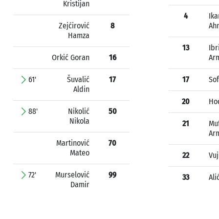
Kristijan
4
Ika
Zejćirović
8
Ah
Hamza
13
Ibr
Orkić Goran
16
Ar
61'
Šuvalić
17
17
Sof
Aldin
20
Ho
88'
Nikolić
50
Nikola
21
Muf
Ar
Martinović
70
Mateo
22
Vu
72'
Murselović
99
33
Ali
Damir