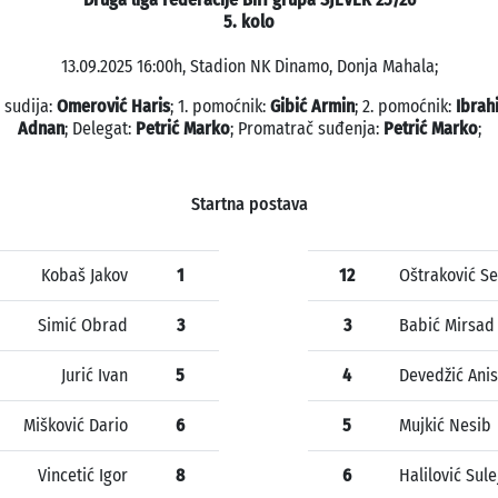
5. kolo
13.09.2025 16:00h, Stadion NK Dinamo, Donja Mahala;
 sudija:
Omerović Haris
; 1. pomoćnik:
Gibić Armin
; 2. pomoćnik:
Ibrah
Adnan
; Delegat:
Petrić Marko
; Promatrač suđenja:
Petrić Marko
;
Startna postava
Kobaš Jakov
1
12
Oštraković S
Simić Obrad
3
3
Babić Mirsad
Jurić Ivan
5
4
Devedžić Anis
Mišković Dario
6
5
Mujkić Nesib
Vincetić Igor
8
6
Halilović Sul