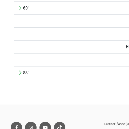
60'
H
88'
Partneri/Asocija