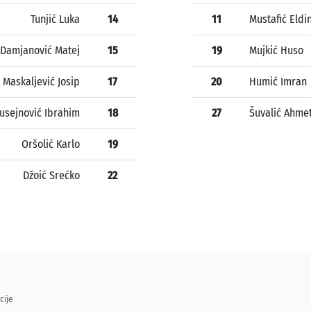
Tunjić Luka
14
11
Mustafić Eldi
Damjanović Matej
15
19
Mujkić Huso
Maskaljević Josip
17
20
Humić Imran
usejnović Ibrahim
18
27
Šuvalić Ahme
Oršolić Karlo
19
Džoić Srećko
22
cije