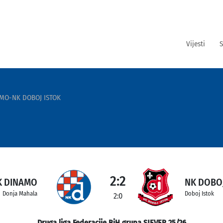
Vijesti
S
MO-NK DOBOJ ISTOK
2:2
K DINAMO
NK DOBOJ
Donja Mahala
Doboj Istok
2:0
Druga liga Federacije BiH grupa SJEVER 25/26