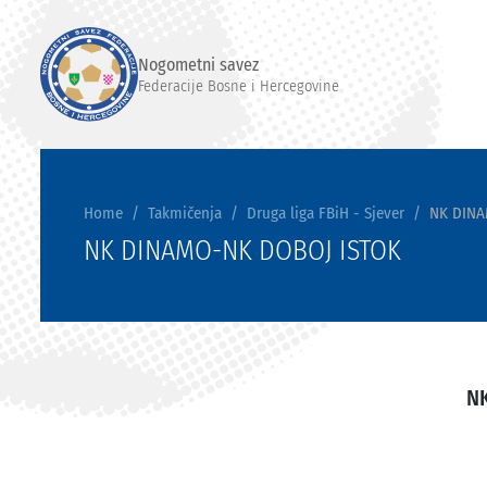
Nogometni savez
Federacije Bosne i Hercegovine
Home
Takmičenja
Druga liga FBiH - Sjever
NK DINA
NK DINAMO-NK DOBOJ ISTOK
N