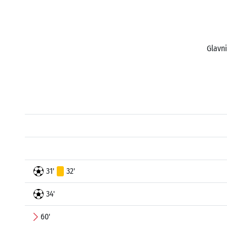
Glavni
31'
32'
34'
60'