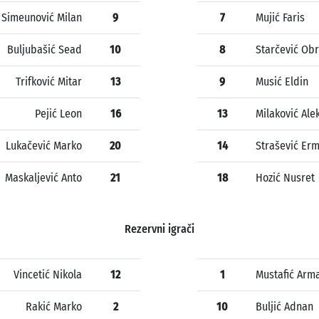
Simeunović Milan
9
7
Mujić Faris
Buljubašić Sead
10
8
Starčević Ob
Trifković Mitar
13
9
Musić Eldin
Pejić Leon
16
13
Milaković Al
Lukačević Marko
20
14
Strašević Erm
Maskaljević Anto
21
18
Hozić Nusret
Rezervni igrači
Vincetić Nikola
12
1
Mustafić Arm
Rakić Marko
2
10
Buljić Adnan