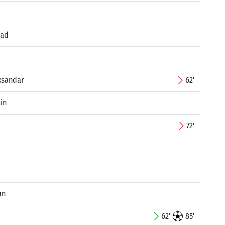
rad
eksandar
62'
in
72'
an
62'
85'