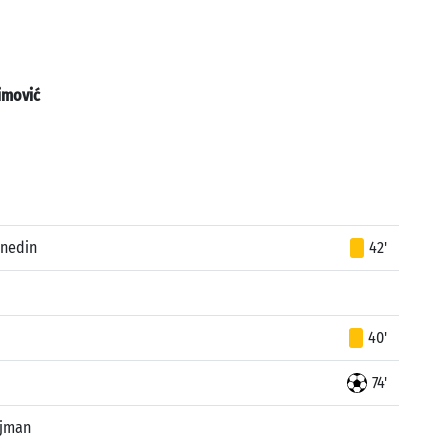
imović
enedin
42'
40'
74'
ejman