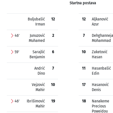
Startna postava
Buljubašić
12
12
Aljkanović
Irman
Azur
46'
Junuzović
2
7
Dehghannej
Muhamed
Mohammad
59'
Sarajlić
6
10
Zaketović
Benjamin
Hasan
Andrić
7
11
Hasanbašić
Dino
Edin
Vejzović
10
17
Hasanović
Mahir
Denis
46'
Ibrišimović
19
18
Nanakeme
Mahir
Precious
Poweidou