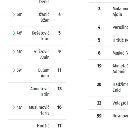
Denis
3
Mulaome
68'
Džanić
4
Ajdin
Džan
4
Perušin
46'
Kešetović
5
Irfan
5
Hrštić 
46'
Ferizović
9
8
Mujkić F
Amin
19
Ahmetaš
59'
Gulam
11
Ademir
Amir
20
Hadžim
Ahmetović
13
Enid
Irdin
22
Velagić
46'
Muslimović
16
Haris
99
Ibranov
Hodžić
17