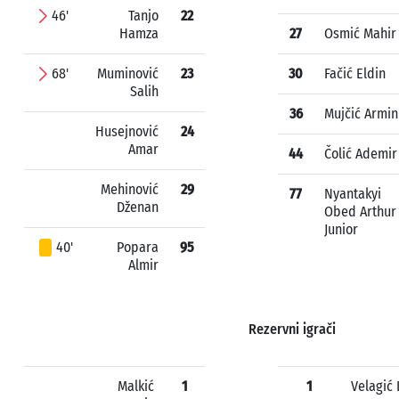
46'
Tanjo
22
Hamza
27
Osmić Mahir
68'
Muminović
23
30
Fačić Eldin
Salih
36
Mujčić Armin
Husejnović
24
Amar
44
Čolić Ademir
Mehinović
29
77
Nyantakyi
Dženan
Obed Arthur
Junior
40'
Popara
95
Almir
Rezervni igrači
Malkić
1
1
Velagić 