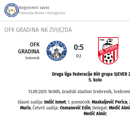
Nogometni savez
Federacije Bosne i Hercegovine
OFK GRADINA-NK ZVIJEZDA
OFK
0:5
GRADINA
0:2
Srebrenik
Druga liga Federacije BiH grupa SJEVER 
5. kolo
13.09.2025 16:00h, Gradski stadion Srebrenik, Srebreni
Glavni sudija:
Imšić Ismet
; 1. pomoćnik:
Maskaljević Perica
;
Muris
; Četvrti sudija:
Osmanović Edin
; Delegat:
Medić Almi
Medić Almir
;