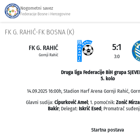
Nogometni savez
Federacije Bosne i Hercegovine
FK G. RAHIĆ-FK BOSNA (K)
5:1
FK G. RAHIĆ
Gornji Rahić
3:0
Druga liga Federacije BiH grupa SJEVE
5. kolo
14.09.2025 16:00h, Stadion Harf Arena Gornji Rahić, Gorn
Glavni sudija:
Cipurković Amel
; 1. pomoćnik:
Zonić Mirza
Bakir
; Delegat:
Iskrić Esed
; Promatrač suđenj
Startna postava