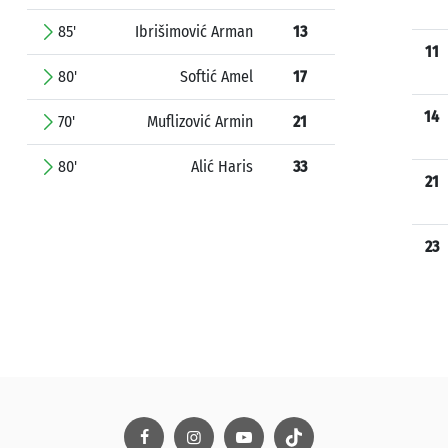
85'
Ibrišimović Arman
13
11
80'
Softić Amel
17
14
70'
Muflizović Armin
21
80'
Alić Haris
33
21
23