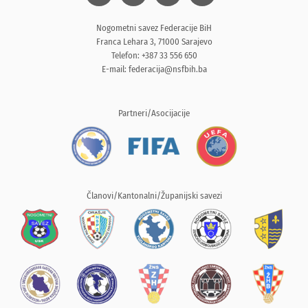
Nogometni savez Federacije BiH
Franca Lehara 3, 71000 Sarajevo
Telefon: +387 33 556 650
E-mail:
federacija@nsfbih.ba
Partneri/Asocijacije
Članovi/Kantonalni/Županijski savezi