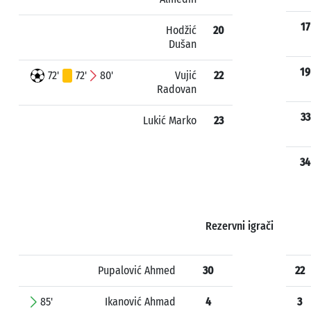
17
Hodžić
20
Dušan
19
72'
72'
80'
Vujić
22
Radovan
33
Lukić Marko
23
34
Rezervni igrači
Pupalović Ahmed
30
22
85'
Ikanović Ahmad
4
3