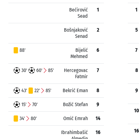
Bećirović
1
1
Sead
Bošnjaković
2
5
Senad
88'
Bijelić
6
7
Mehmed
30'
60'
85'
Hercegovac
7
8
Fatmir
43'
22'
85'
Bekrić Eman
8
9
15'
70'
Božić Stefan
9
10
34'
80'
Omić Emrah
14
16
Ibrahimbašić
16
Almedin