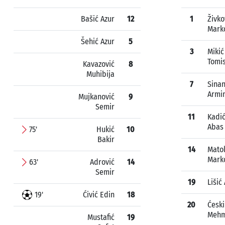
Bašić Azur
12
1
Živko
Mark
Šehić Azur
5
3
Mikić
Tomis
Kavazović
8
Muhibija
7
Sinan
Armi
Mujkanović
9
Semir
11
Kadi
Abas
75'
Hukić
10
Bakir
14
Matol
Mark
63'
Adrović
14
Semir
19
Lišić
19'
Ćivić Edin
18
20
Ćeski
Meh
Mustafić
19