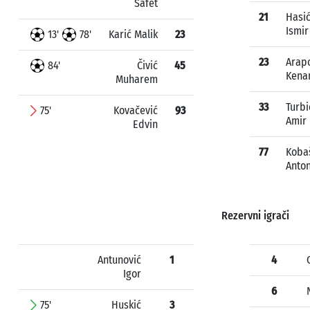
Safet
21
Hasi
Ismir
13'
78'
Karić Malik
23
23
Arap
84'
Čivić
45
Kena
Muharem
33
Turbi
75'
Kovačević
93
Amir
Edvin
77
Koba
Anton
Rezervni igrači
Antunović
1
4
Igor
6
75'
Huskić
3