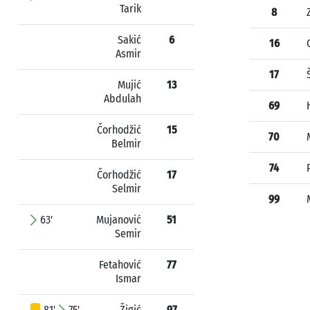
Tarik
8
Sakić
6
16
Asmir
17
Mujić
13
Abdulah
69
Čorhodžić
15
70
Belmir
74
Čorhodžić
17
Selmir
99
63'
Mujanović
51
Semir
Fetahović
77
Ismar
81'
75'
Žigić
97