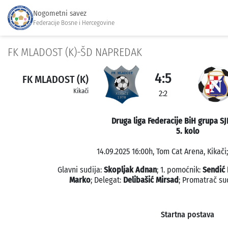
Nogometni savez
Federacije Bosne i Hercegovine
FK MLADOST (K)-ŠD NAPREDAK
4:5
FK MLADOST (K)
Kikači
2:2
Druga liga Federacije BiH grupa S
5. kolo
14.09.2025 16:00h, Tom Cat Arena, Kikači;
Glavni sudija:
Skopljak Adnan
; 1. pomoćnik:
Sendić 
Marko
; Delegat:
Delibašić Mirsad
; Promatrač su
Startna postava