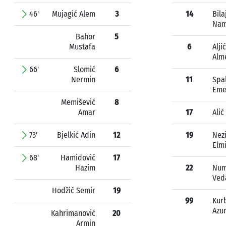
46'
Mujagić Alem
3
14
Bila
Nam
Bahor
5
Mustafa
6
Aljić
Alm
66'
Slomić
6
Nermin
11
Spa
Eme
Memišević
8
Amar
17
Alić
73'
Bjelkić Adin
12
19
Nez
Elm
68'
Hamidović
17
Hazim
22
Num
Ved
Hodžić Semir
19
99
Kur
Azu
Kahrimanović
20
Armin