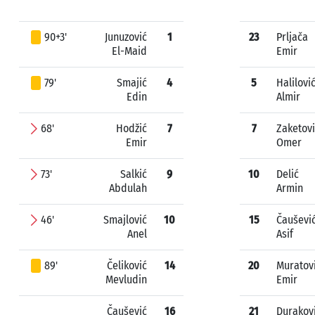
90+3'
Junuzović
1
23
Prljača
El-Maid
Emir
79'
Smajić
4
5
Halilovi
Edin
Almir
68'
Hodžić
7
7
Zaketov
Emir
Omer
73'
Salkić
9
10
Delić
Abdulah
Armin
46'
Smajlović
10
15
Čauševi
Anel
Asif
89'
Čeliković
14
20
Muratov
Mevludin
Emir
Čaušević
16
21
Durakov