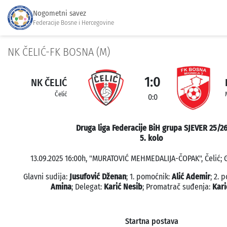
Nogometni savez
Federacije Bosne i Hercegovine
NK ČELIĆ-FK BOSNA (M)
1:0
NK ČELIĆ
Čelić
0:0
Druga liga Federacije BiH grupa SJEVER 25/2
5. kolo
13.09.2025 16:00h, "MURATOVIĆ MEHMEDALIJA-ČOPAK", Čelić; G
Glavni sudija:
Jusufović Dženan
; 1. pomoćnik:
Alić Ademir
; 2. 
Amina
; Delegat:
Karić Nesib
; Promatrač suđenja:
Kari
Startna postava