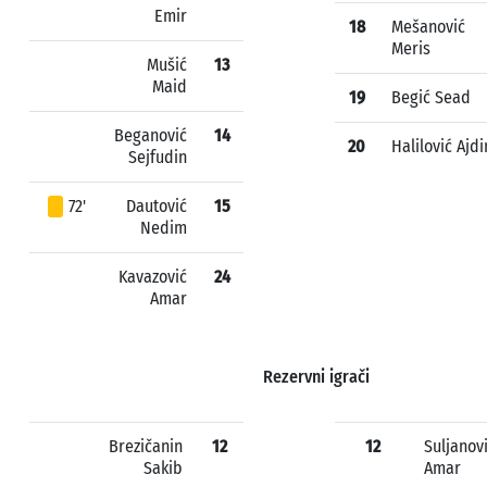
Emir
18
Mešanović
Meris
Mušić
13
Maid
19
Begić Sead
Beganović
14
20
Halilović Ajdi
Sejfudin
72'
Dautović
15
Nedim
Kavazović
24
Amar
Rezervni igrači
Brezičanin
12
12
Suljanov
Sakib
Amar