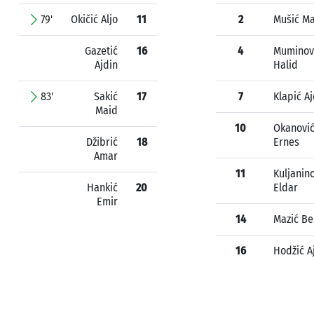
79'
Okičić Aljo
11
2
Mušić Ma
Gazetić
16
4
Muminov
Ajdin
Halid
83'
Sakić
17
7
Klapić Aj
Maid
10
Okanovi
Džibrić
18
Ernes
Amar
11
Kuljanin
Hankić
20
Eldar
Emir
14
Mazić Be
16
Hodžić A