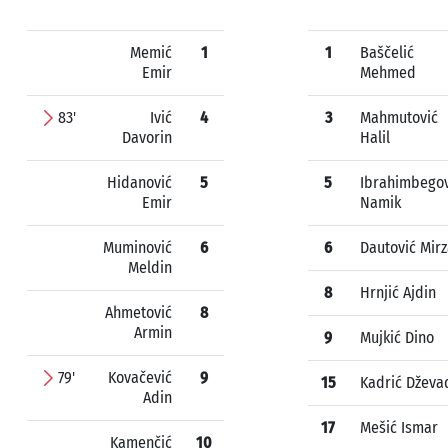
Memić
1
1
Baščelić
Emir
Mehmed
83'
Ivić
4
3
Mahmutović
Davorin
Halil
Hidanović
5
5
Ibrahimbegov
Emir
Namik
Muminović
6
6
Dautović Mir
Meldin
8
Hrnjić Ajdin
Ahmetović
8
Armin
9
Mujkić Dino
79'
Kovačević
9
15
Kadrić Dževa
Adin
17
Mešić Ismar
Kamenčić
10