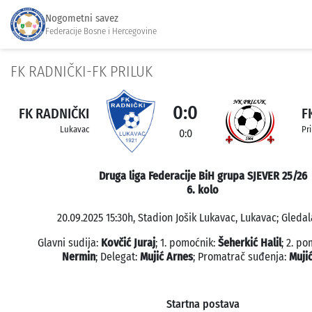
Nogometni savez
Federacije Bosne i Hercegovine
FK RADNIČKI-FK PRILUK
0:0
FK RADNIČKI
F
Lukavac
Pri
0:0
Druga liga Federacije BiH grupa SJEVER 25/26
6. kolo
20.09.2025 15:30h, Stadion Jošik Lukavac, Lukavac; Gledal
Glavni sudija:
Kovčić Juraj
; 1. pomoćnik:
Šeherkić Halil
; 2. p
Nermin
; Delegat:
Mujić Arnes
; Promatrač suđenja:
Muji
Startna postava