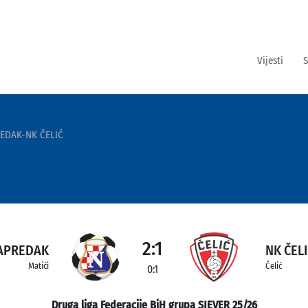
Vijesti
S
EDAK-NK ČELIĆ
2:1
APREDAK
NK ČEL
Matići
Čelić
0:1
Druga liga Federacije BiH grupa SJEVER 25/26