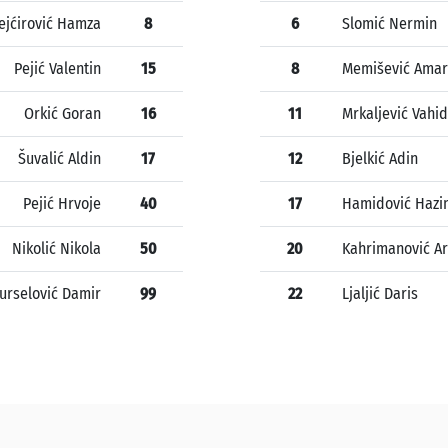
ejćirović Hamza
8
6
Slomić Nermin
Pejić Valentin
15
8
Memišević Amar
Orkić Goran
16
11
Mrkaljević Vahid
Šuvalić Aldin
17
12
Bjelkić Adin
Pejić Hrvoje
40
17
Hamidović Hazi
Nikolić Nikola
50
20
Kahrimanović A
urselović Damir
99
22
Ljaljić Daris