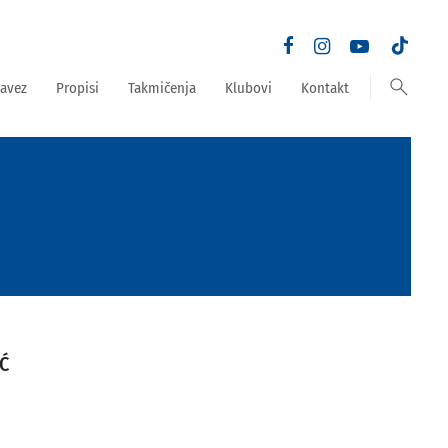
search
avez
Propisi
Takmičenja
Klubovi
Kontakt
IĆ