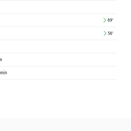
69'
56'
m
rmin