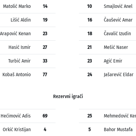
Matolić Marko
14
10
Smajlović Anel
Lišić Aldin
19
16
Čaušević Amar
Arapović Kenan
23
18
Čavalić Izudin
Hasić Ismir
27
21
Mešić Naser
Turbić Amir
33
23
Agić Emir
Kobaš Antonio
77
24
Jašarević Eldar
Rezervni igrači
Hećimović Adis
69
25
Mehmedović Ke
Orkić Kristijan
4
5
Bahor Mustafa