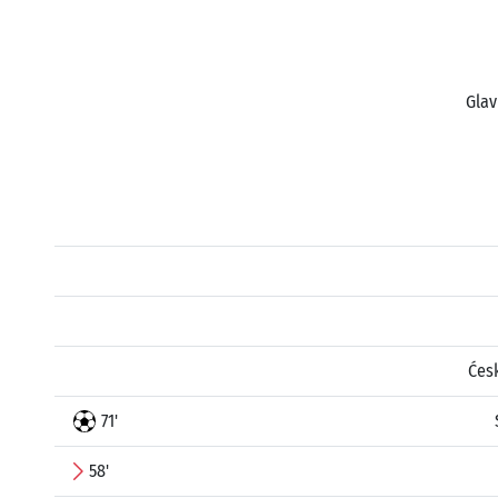
Glav
Ćes
71'
58'