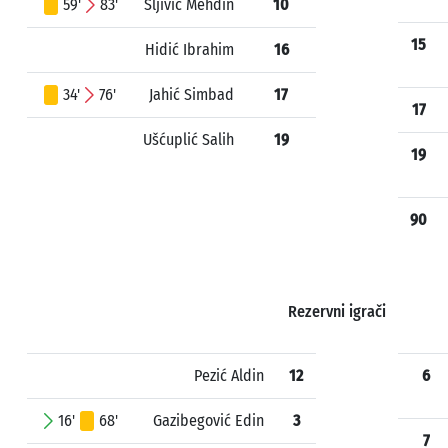
59'
83'
Šljivić Mehdin
10
15
Hidić Ibrahim
16
34'
76'
Jahić Simbad
17
17
Ušćuplić Salih
19
19
90
Rezervni igrači
Pezić Aldin
12
6
16'
68'
Gazibegović Edin
3
7