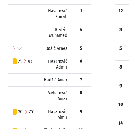
Hasanović
1
12
Emrah
Redžić
4
3
Muhamed
16'
Bašić Arnes
5
5
74'
83'
Hasanović
6
Admir
8
Hadžić Amar
7
9
Mehanović
8
Amar
10
30'
76'
Hasanović
9
Almir
14