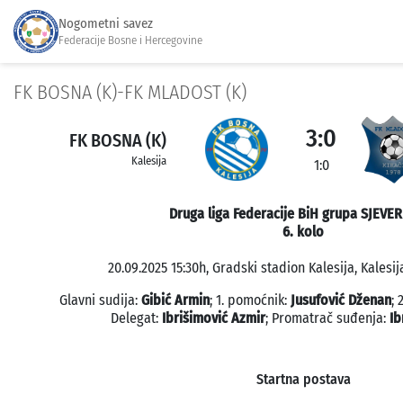
Nogometni savez
Federacije Bosne i Hercegovine
FK BOSNA (K)-FK MLADOST (K)
3:0
FK BOSNA (K)
Kalesija
1:0
Druga liga Federacije BiH grupa SJEVER
6. kolo
20.09.2025 15:30h, Gradski stadion Kalesija, Kalesij
Glavni sudija:
Gibić Armin
; 1. pomoćnik:
Jusufović Dženan
; 
Delegat:
Ibrišimović Azmir
; Promatrač suđenja:
Ib
Startna postava