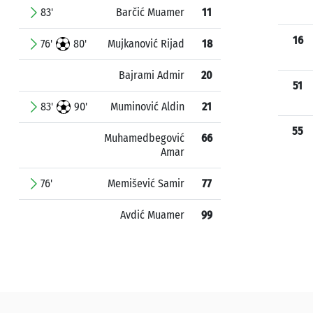
83'
Barčić Muamer
11
16
76'
80'
Mujkanović Rijad
18
Bajrami Admir
20
51
83'
90'
Muminović Aldin
21
55
Muhamedbegović
66
Amar
76'
Memišević Samir
77
Avdić Muamer
99