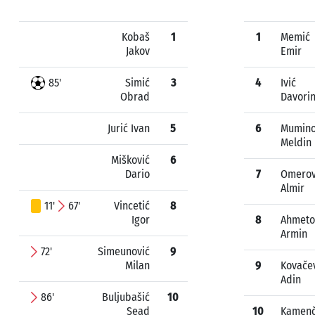
Kobaš
1
1
Memić
Jakov
Emir
85'
Simić
3
4
Ivić
Obrad
Davori
Jurić Ivan
5
6
Mumino
Meldin
Mišković
6
Dario
7
Omerov
Almir
11'
67'
Vincetić
8
Igor
8
Ahmeto
Armin
72'
Simeunović
9
Milan
9
Kovače
Adin
86'
Buljubašić
10
Sead
10
Kamenč