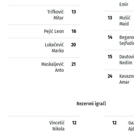
Emir
Trifković
13
Mitar
13
Mušić
Maid
Pejić Leon
16
14
Begano
Sejfudi
Lukačević
20
Marko
15
Dautovi
Nedim
Maskaljević
21
Anto
24
Kavazov
Amar
Rezervni igrači
Vincetić
12
12
Ga
Nikola
Aj