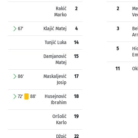
Rakić
2
2
Me
Marko
Ve
67'
Klajić Matej
4
3
Be
Ar
Tunjić Luka
14
5
Hi
Em
Damjanović
15
Matej
11
Oki
86'
Maskaljević
17
Josip
72'
88'
Husejnović
18
Ibrahim
Oršolić
19
Karlo
Džoić
22