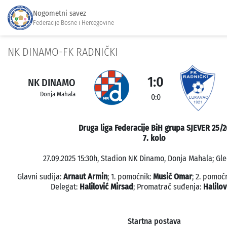
Nogometni savez
Federacije Bosne i Hercegovine
NK DINAMO-FK RADNIČKI
1:0
NK DINAMO
Donja Mahala
0:0
Druga liga Federacije BiH grupa SJEVER 25/2
7. kolo
27.09.2025 15:30h, Stadion NK Dinamo, Donja Mahala; Gle
Glavni sudija:
Arnaut Armin
; 1. pomoćnik:
Musić Omar
; 2. pomoć
Delegat:
Halilović Mirsad
; Promatrač suđenja:
Halilov
Startna postava