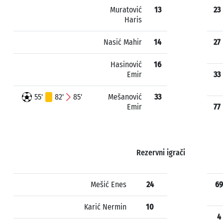
Muratović
13
23
Haris
Nasić Mahir
14
27
Hasinović
16
Emir
33
55'
82'
85'
Mešanović
33
Emir
77
Rezervni igrači
Mešić Enes
24
69
Karić Nermin
10
4