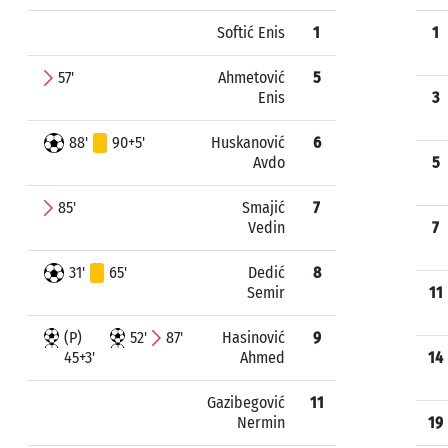
Softić Enis
1
1
57'
Ahmetović
5
Enis
3
88'
90+5'
Huskanović
6
Avdo
5
85'
Smajić
7
Vedin
7
31'
65'
Dedić
8
Semir
11
(P)
52'
87'
Hasinović
9
45+3'
Ahmed
14
Gazibegović
11
Nermin
19