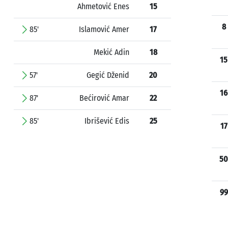
Ahmetović Enes
15
8
85'
Islamović Amer
17
Mekić Adin
18
15
57'
Gegić Dženid
20
16
87'
Bećirović Amar
22
85'
Ibrišević Edis
25
17
50
99