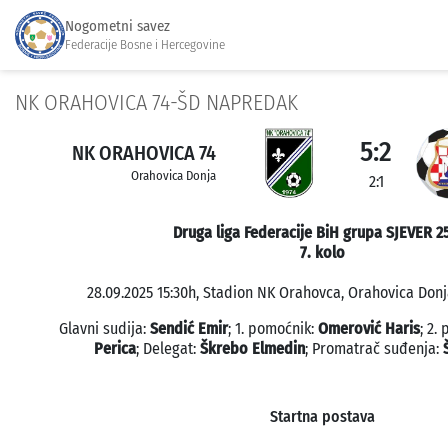
Nogometni savez
Federacije Bosne i Hercegovine
NK ORAHOVICA 74-ŠD NAPREDAK
5:2
NK ORAHOVICA 74
Orahovica Donja
2:1
Druga liga Federacije BiH grupa SJEVER 2
7. kolo
28.09.2025 15:30h, Stadion NK Orahovca, Orahovica Donja
Glavni sudija:
Sendić Emir
; 1. pomoćnik:
Omerović Haris
; 2.
Perica
; Delegat:
Škrebo Elmedin
; Promatrač suđenja:
Startna postava