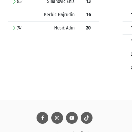
85'
Sinanović Enis
13
Berbić Hajrudin
16
74'
Husić Adin
20