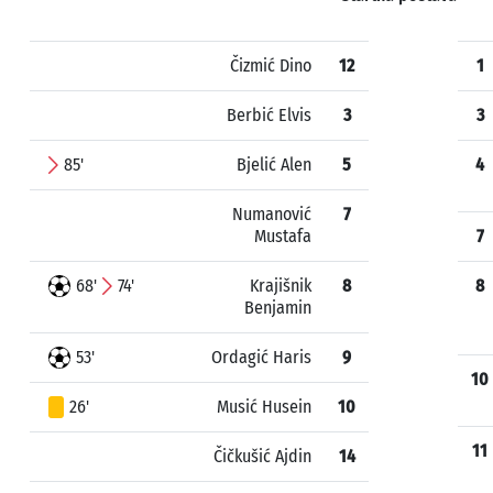
Čizmić Dino
12
1
Berbić Elvis
3
3
85'
Bjelić Alen
5
4
Numanović
7
Mustafa
7
68'
74'
Krajišnik
8
8
Benjamin
53'
Ordagić Haris
9
10
26'
Musić Husein
10
11
Čičkušić Ajdin
14