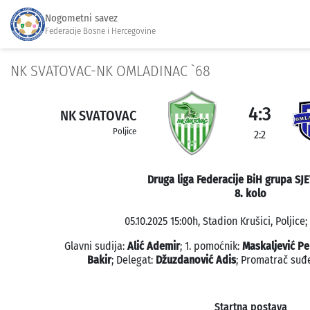
Nogometni savez
Federacije Bosne i Hercegovine
NK SVATOVAC-NK OMLADINAC `68
4:3
NK SVATOVAC
Poljice
2:2
Druga liga Federacije BiH grupa SJ
8. kolo
05.10.2025 15:00h, Stadion Krušici, Poljice;
Glavni sudija:
Alić Ademir
; 1. pomoćnik:
Maskaljević Pe
Bakir
; Delegat:
Džuzdanović Adis
; Promatrač suđ
Startna postava