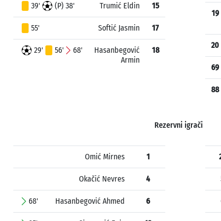
39'
(P) 38'
Trumić Eldin
15
19
55'
Softić Jasmin
17
20
29'
56'
68'
Hasanbegović
18
Armin
69
88
Rezervni igrači
Omić Mirnes
1
Okačić Nevres
4
68'
Hasanbegović Ahmed
6