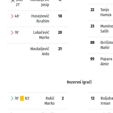
21'
Josip
22
Tanjo
Hamza
46'
Husejnović
18
Ibrahim
23
Mumino
Salih
76'
Lukačević
20
Marko
88
Ibrišim
Mahir
Maskaljević
21
Anto
95
Popara
Almir
Rezervni igrači
76'
83'
Rakić
2
12
Buljuba
Marko
Irman