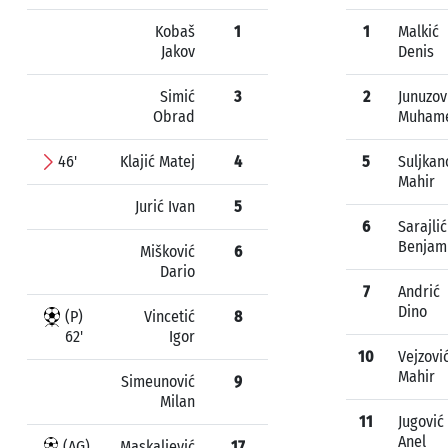
Kobaš
1
1
Malkić
Jakov
Denis
Simić
3
2
Junuzov
Obrad
Muham
46'
Klajić Matej
4
5
Suljkan
Mahir
Jurić Ivan
5
6
Sarajlić
Benjam
Mišković
6
Dario
7
Andrić
Dino
(P)
Vincetić
8
62'
Igor
10
Vejzovi
Mahir
Simeunović
9
Milan
11
Jugović
Anel
(AG)
Maskaljević
17