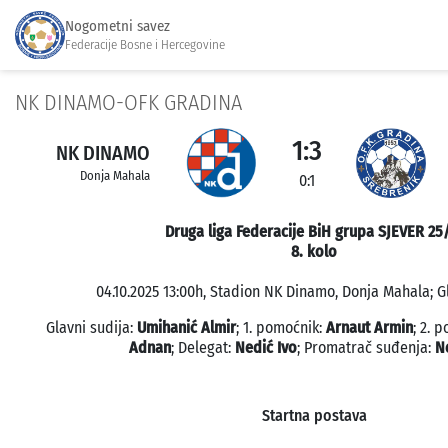
Nogometni savez
Federacije Bosne i Hercegovine
NK DINAMO-OFK GRADINA
1:3
NK DINAMO
Donja Mahala
0:1
Druga liga Federacije BiH grupa SJEVER 25
8. kolo
04.10.2025 13:00h, Stadion NK Dinamo, Donja Mahala; Gl
Glavni sudija:
Umihanić Almir
; 1. pomoćnik:
Arnaut Armin
; 2. 
Adnan
; Delegat:
Nedić Ivo
; Promatrač suđenja:
N
Startna postava