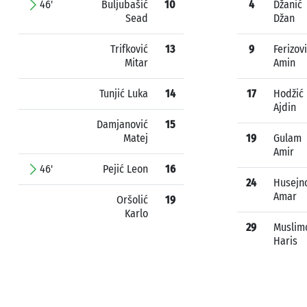
46'
Buljubašić
10
4
Džanić
Sead
Džan
Trifković
13
9
Ferizov
Mitar
Amin
Tunjić Luka
14
17
Hodžić
Ajdin
Damjanović
15
Matej
19
Gulam
Amir
46'
Pejić Leon
16
24
Husejn
Amar
Oršolić
19
Karlo
29
Muslim
Haris