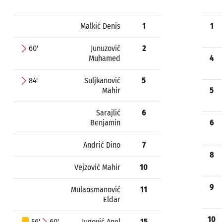
Malkić Denis
1
1
60'
Junuzović
2
Muhamed
4
84'
Suljkanović
5
Mahir
5
Sarajlić
6
Benjamin
6
Andrić Dino
7
8
Vejzović Mahir
10
9
Mulaosmanović
11
Eldar
10
56'
60'
Jugović Anel
15