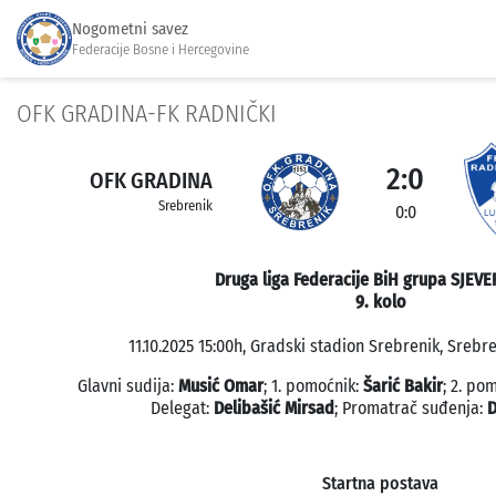
Nogometni savez
Federacije Bosne i Hercegovine
OFK GRADINA-FK RADNIČKI
2:0
OFK GRADINA
Srebrenik
0:0
Druga liga Federacije BiH grupa SJEVE
9. kolo
11.10.2025 15:00h, Gradski stadion Srebrenik, Srebre
Glavni sudija:
Musić Omar
; 1. pomoćnik:
Šarić Bakir
; 2. po
Delegat:
Delibašić Mirsad
; Promatrač suđenja:
D
Startna postava