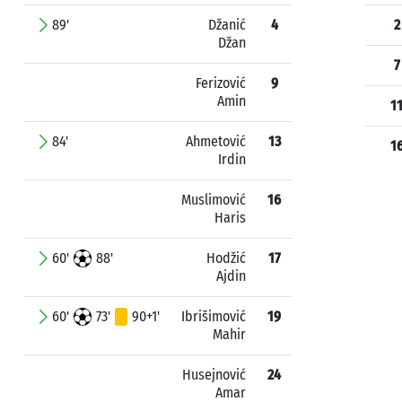
89'
Džanić
4
2
Džan
7
Ferizović
9
Amin
1
84'
Ahmetović
13
1
Irdin
Muslimović
16
Haris
60'
88'
Hodžić
17
Ajdin
60'
73'
90+1'
Ibrišimović
19
Mahir
Husejnović
24
Amar