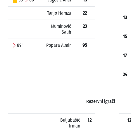
Tanjo Hamza
22
13
Muminović
23
Salih
15
89'
Popara Almir
95
17
24
Rezervni igrači
Buljubašić
12
1
Irman