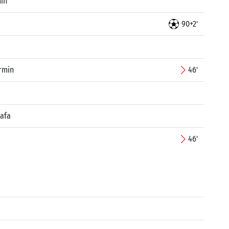
min
90+2'
rmin
46'
afa
46'