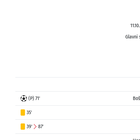
11.1
Glavni 
(P) 71'
Boš
35'
39'
87'