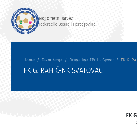
Nogometni savez
Federacije Bosne i Hercegovine
Home
Takmičenja
Druga liga FBiH - Sjever
FK G. R
FK G. RAHIĆ-NK SVATOVAC
FK G