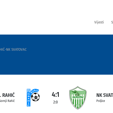
Vijesti
S
AHIĆ-NK SVATOVAC
4:1
. RAHIĆ
NK SVA
Gornji Rahić
Poljice
2:0