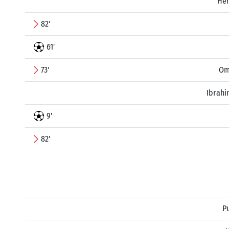
Her
82'
61'
73'
Om
Ibrahi
9'
82'
P