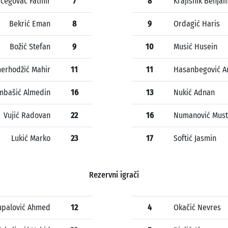
cegovac Fatmir
7
8
Krajišnik Benja
Bekrić Eman
8
9
Ordagić Haris
Božić Stefan
9
10
Musić Husein
erhodžić Mahir
11
11
Hasanbegović A
mbašić Almedin
16
13
Nukić Adnan
Vujić Radovan
22
16
Numanović Must
Lukić Marko
23
17
Softić Jasmin
Rezervni igrači
upalović Ahmed
12
4
Okačić Nevres