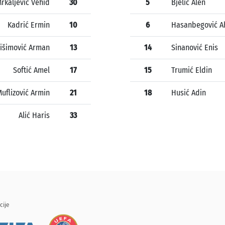
rkaljević Vehid
30
5
Bjelić Alen
Kadrić Ermin
10
6
Hasanbegović 
rišimović Arman
13
14
Sinanović Enis
Softić Amel
17
15
Trumić Eldin
uflizović Armin
21
18
Husić Adin
Alić Haris
33
cije