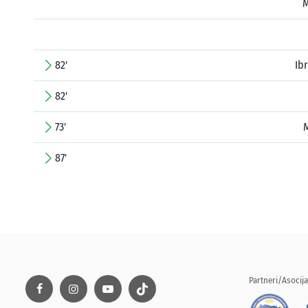
M
82'
Ib
82'
73'
M
87'
Partneri/Asocija