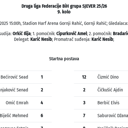
Druga liga Federacije BiH grupa SJEVER 25/26
9. kolo
0.2025 15:00h, Stadion Harf Arena Gornji Rahić, Gornji Rahić; Gledalaca:
sudija:
Orkić Ilija
; 1. pomoćnik:
Cipurković Amel
; 2. pomoćnik:
Bradari
Delegat:
Karić Nesib
; Promatrač suđenja:
Karić Nesib
;
Startna postava
Bećirović Sead
1
12
Čizmić Dino
njaković Senad
2
2
Čičkušić Ajdin
Omić Emrah
4
3
Berbić Elvis
Bijelić Mehmed
6
7
Saburović Džan