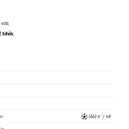
 400;
ć Edvin
;
an
(AG) 4'
46'