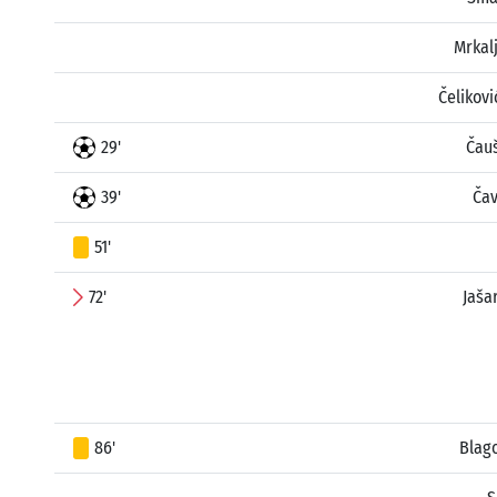
Mrkal
Čelikov
29'
Čau
39'
Čav
51'
72'
Jaša
86'
Blago