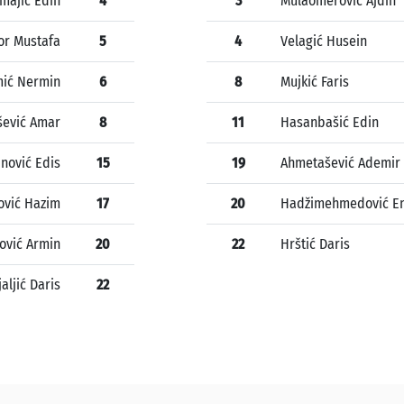
majić Edin
4
3
Mulaomerović Ajdin
or Mustafa
5
4
Velagić Husein
mić Nermin
6
8
Mujkić Faris
ević Amar
8
11
Hasanbašić Edin
inović Edis
15
19
Ahmetašević Ademir
vić Hazim
17
20
Hadžimehmedović E
ović Armin
20
22
Hrštić Daris
jaljić Daris
22