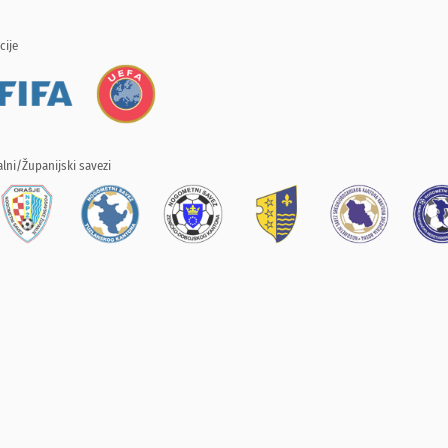
cije
lni/Županijski savezi