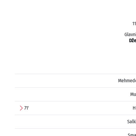
1
Glavn
Dž
Mehmedo
Mu
71'
H
Salk
Smaj