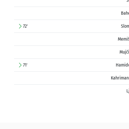
S
Bah
72'
Slo
Memiš
Mujč
71'
Hamido
Kahriman
L