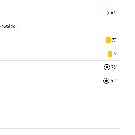
46'
Poweidou
77'
5'
76'
49'