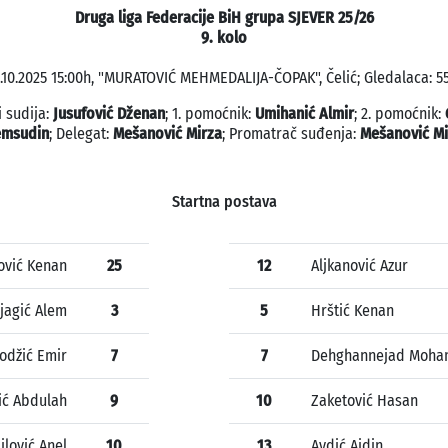
Druga liga Federacije BiH grupa SJEVER 25/26
9. kolo
1.10.2025 15:00h, "MURATOVIĆ MEHMEDALIJA-ČOPAK", Čelić; Gledalaca: 55
i sudija:
Jusufović Dženan
; 1. pomoćnik:
Umihanić Almir
; 2. pomoćnik:
emsudin
; Delegat:
Mešanović Mirza
; Promatrač suđenja:
Mešanović Mi
Startna postava
vić Kenan
25
12
Aljkanović Azur
jagić Alem
3
5
Hrštić Kenan
odžić Emir
7
7
Dehghannejad Moh
ić Abdulah
9
10
Zaketović Hasan
lović Anel
10
13
Avdić Ajdin