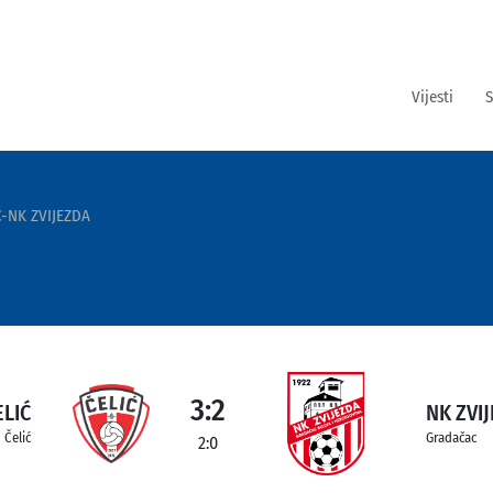
Vijesti
S
Ć-NK ZVIJEZDA
3:2
ELIĆ
NK ZVI
Čelić
Gradačac
2:0