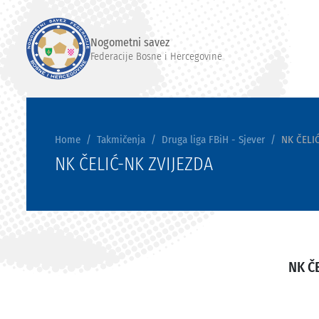
Nogometni savez
Federacije Bosne i Hercegovine
Home
Takmičenja
Druga liga FBiH - Sjever
NK ČELI
NK ČELIĆ-NK ZVIJEZDA
NK Č