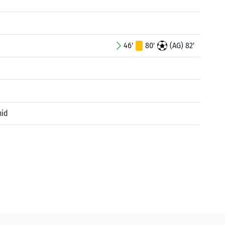
46'
80'
(AG) 82'
nid