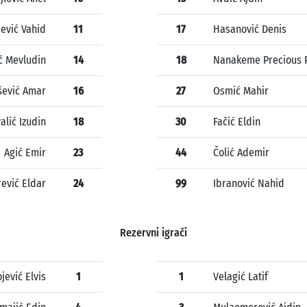
jević Vahid
11
17
Hasanović Denis
ić Mevludin
14
18
Nanakeme Precious 
šević Amar
16
27
Osmić Mahir
alić Izudin
18
30
Fačić Eldin
Agić Emir
23
44
Čolić Ademir
rević Eldar
24
99
Ibranović Nahid
Rezervni igrači
jević Elvis
1
1
Velagić Latif