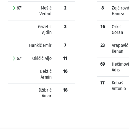
67'
Mešić
2
8
Zejćirovi
Vedad
Hamza
Gazetić
3
16
Orkić
Ajdin
Goran
Hankić Emir
7
23
Arapović
Kenan
67'
Okičić Aljo
11
69
Hećimovi
Adis
Bektić
16
Armin
77
Kobaš
Antonio
Džibrić
18
Amar