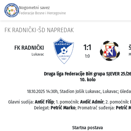
Nogometni savez
Federacije Bosne i Hercegovine
FK RADNIČKI-ŠD NAPREDAK
1:1
FK RADNIČKI
Lukavac
M
1:0
Druga liga Federacije BiH grupa SJEVER 25/2
10. kolo
18.10.2025 14:30h, Stadion Jošik Lukavac, Lukavac; Gleda
Glavni sudija:
Antić Filip
; 1. pomoćnik:
Avdić Admir
; 2. pomoćnik:
Delegat:
Petrić Marko
; Promatrač suđenja:
Petrić 
Startna postava