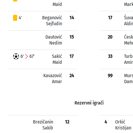
Maid
Mar
4'
Beganović
14
17
Šuva
Sejfudin
Aldi
Dautović
15
20
Ćesk
Nedim
Meh
6'
67'
Sakić
17
33
Turb
Maid
Amir
Kavazović
24
99
Murs
Amar
Dam
Rezervni igrači
Brezičanin
12
4
Orkić
Sakib
Kristijan