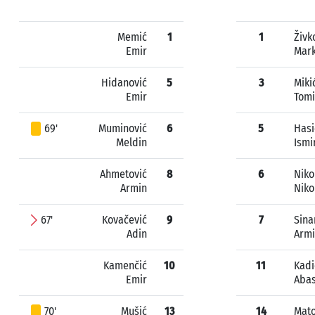
Memić
1
1
Živk
Emir
Mar
Hidanović
5
3
Miki
Emir
Tomi
69'
Muminović
6
5
Hasi
Meldin
Ismi
Ahmetović
8
6
Niko
Armin
Niko
67'
Kovačević
9
7
Sina
Adin
Arm
Kamenčić
10
11
Kadi
Emir
Aba
70'
Mušić
13
14
Mato