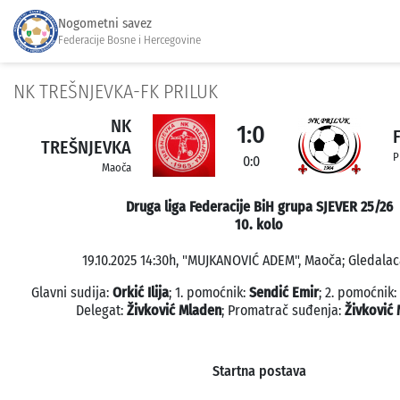
Nogometni savez
Federacije Bosne i Hercegovine
NK TREŠNJEVKA-FK PRILUK
NK
1:0
TREŠNJEVKA
P
0:0
Maoča
Druga liga Federacije BiH grupa SJEVER 25/26
10. kolo
19.10.2025 14:30h, "MUJKANOVIĆ ADEM", Maoča; Gledalac
Glavni sudija:
Orkić Ilija
; 1. pomoćnik:
Sendić Emir
; 2. pomoćnik:
Delegat:
Živković Mladen
; Promatrač suđenja:
Živković
Startna postava