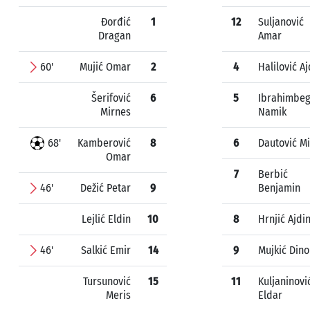
Đorđić
1
12
Suljanović
Dragan
Amar
60'
Mujić Omar
2
4
Halilović Aj
Šerifović
6
5
Ibrahimbeg
Mirnes
Namik
68'
Kamberović
8
6
Dautović Mi
Omar
7
Berbić
46'
Dežić Petar
9
Benjamin
Lejlić Eldin
10
8
Hrnjić Ajdi
46'
Salkić Emir
14
9
Mujkić Dino
Tursunović
15
11
Kuljaninovi
Meris
Eldar