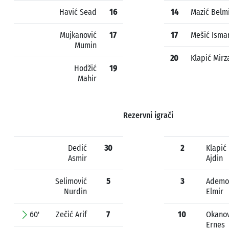
Havić Sead
16
14
Mazić Belm
Mujkanović
17
17
Mešić Isma
Mumin
20
Klapić Mirz
Hodžić
19
Mahir
Rezervni igrači
Dedić
30
2
Klapić
Asmir
Ajdin
Selimović
5
3
Ademo
Nurdin
Elmir
60'
Zečić Arif
7
10
Okanov
Ernes