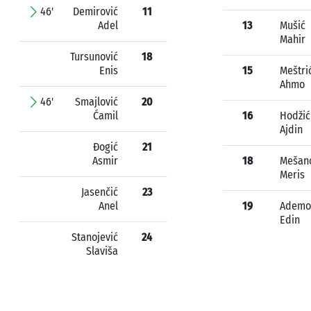
46'
Demirović
11
Adel
13
Mušić
Mahir
Tursunović
18
Enis
15
Meštri
Ahmo
46'
Smajlović
20
Ćamil
16
Hodžić
Ajdin
Đogić
21
Asmir
18
Mešan
Meris
Jasenčić
23
Anel
19
Ademo
Edin
Stanojević
24
Slaviša