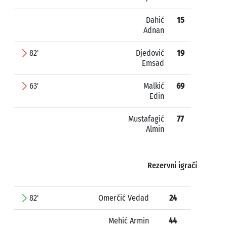
Dahić
15
Adnan
82'
Djedović
19
Emsad
63'
Malkić
69
Edin
Mustafagić
77
Almin
Rezervni igrači
82'
Omerčić Vedad
24
Mehić Armin
44