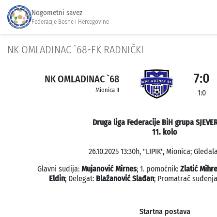
Nogometni savez
Federacije Bosne i Hercegovine
NK OMLADINAC `68-FK RADNIČKI
7:0
NK OMLADINAC `68
Mionica II
1:0
Druga liga Federacije BiH grupa SJEVE
11. kolo
26.10.2025 13:30h, "LIPIK", Mionica; Gledal
Glavni sudija:
Mujanović Mirnes
; 1. pomoćnik:
Zlatić Mihre
Eldin
; Delegat:
Blažanović Slađan
; Promatrač suđenj
Startna postava