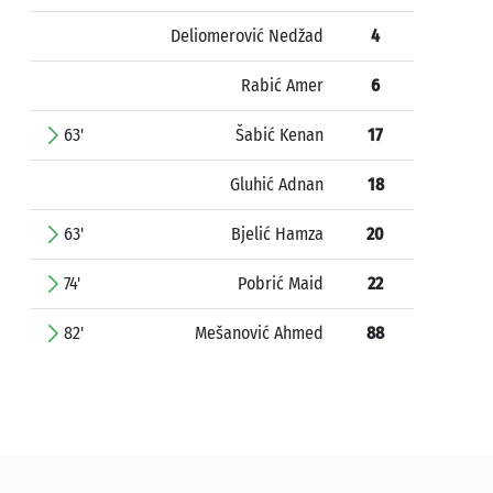
Deliomerović Nedžad
4
Rabić Amer
6
63'
Šabić Kenan
17
Gluhić Adnan
18
63'
Bjelić Hamza
20
74'
Pobrić Maid
22
82'
Mešanović Ahmed
88