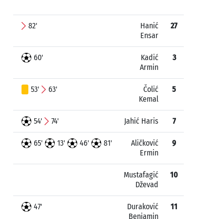
82'
Hanić
27
Ensar
60'
Kadić
3
Armin
53'
63'
Čolić
5
Kemal
54'
74'
Jahić Haris
7
65'
13'
46'
81'
Aličković
9
Ermin
Mustafagić
10
Dževad
47'
Duraković
11
Benjamin