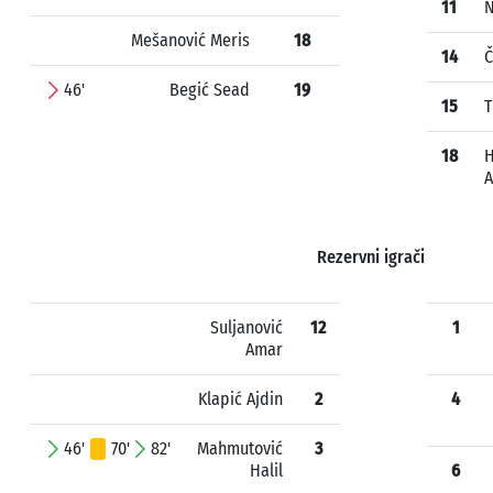
11
N
Mešanović Meris
18
14
Č
46'
Begić Sead
19
15
T
18
H
A
Rezervni igrači
Suljanović
12
1
Amar
Klapić Ajdin
2
4
46'
70'
82'
Mahmutović
3
Halil
6