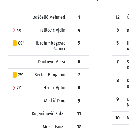
Baščelić Mehmed
1
12
Č
46'
Halilović Ajdin
4
3
B
89'
Ibrahimbegović
5
5
H
Namik
Dautović Mirza
6
7
S
D
25'
Berbić Benjamin
7
8
K
B
77'
Hrnjić Ajdin
8
9
N
Mujkić Dino
9
M
Kuljaninović Eldar
11
10
M
Mešić Ismar
17