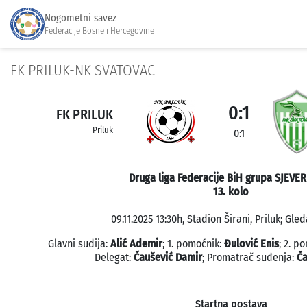
Nogometni savez
Federacije Bosne i Hercegovine
FK PRILUK-NK SVATOVAC
0:1
FK PRILUK
Priluk
0:1
Druga liga Federacije BiH grupa SJEVER
13. kolo
09.11.2025 13:30h, Stadion Širani, Priluk; Gled
Glavni sudija:
Alić Ademir
; 1. pomoćnik:
Đulović Enis
; 2. p
Delegat:
Čaušević Damir
; Promatrač suđenja:
Ča
Startna postava