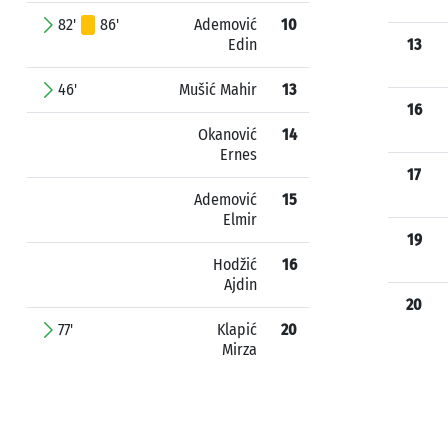
82'
86'
Ademović
10
Edin
13
46'
Mušić Mahir
13
16
Okanović
14
Ernes
17
Ademović
15
Elmir
19
Hodžić
16
Ajdin
20
77'
Klapić
20
Mirza