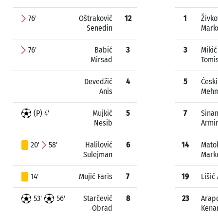
76'
Oštraković
12
1
Živko
Senedin
Mark
76'
Babić
3
3
Mikić
Mirsad
Tomis
Devedžić
4
5
Ćeski
Anis
Meh
(P) 4'
Mujkić
5
7
Sinan
Nesib
Armi
20'
58'
Halilović
6
14
Matol
Sulejman
Mark
14'
Mujić Faris
7
19
Lišić
53'
56'
Starčević
8
23
Arap
Obrad
Kena