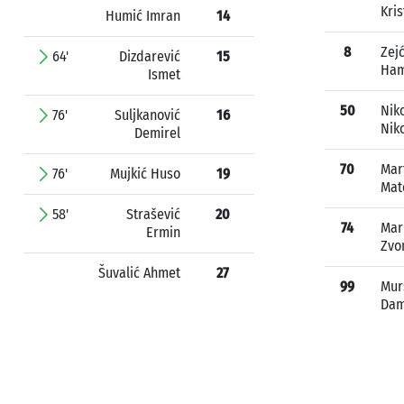
Kris
Humić Imran
14
8
Zejć
64'
Dizdarević
15
Ha
Ismet
50
Niko
76'
Suljkanović
16
Nik
Demirel
70
Mar
76'
Mujkić Huso
19
Mat
58'
Strašević
20
74
Mar
Ermin
Zvo
Šuvalić Ahmet
27
99
Mur
Dam