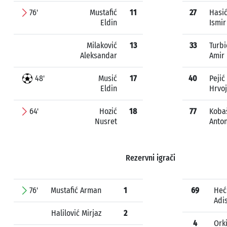
76'
Mustafić
11
27
Hasi
Eldin
Ismir
Milaković
13
33
Turbi
Aleksandar
Amir
48'
Musić
17
40
Pejić
Eldin
Hrvo
64'
Hozić
18
77
Koba
Nusret
Anton
Rezervni igrači
76'
Mustafić Arman
1
69
Heć
Adi
Halilović Mirjaz
2
4
Ork