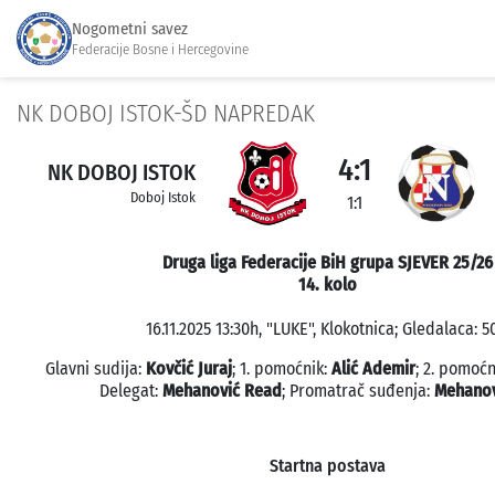
Nogometni savez
Federacije Bosne i Hercegovine
NK DOBOJ ISTOK-ŠD NAPREDAK
4:1
NK DOBOJ ISTOK
Doboj Istok
1:1
Druga liga Federacije BiH grupa SJEVER 25/26
14. kolo
16.11.2025 13:30h, "LUKE", Klokotnica; Gledalaca: 5
Glavni sudija:
Kovčić Juraj
; 1. pomoćnik:
Alić Ademir
; 2. pomoćn
Delegat:
Mehanović Read
; Promatrač suđenja:
Mehanov
Startna postava