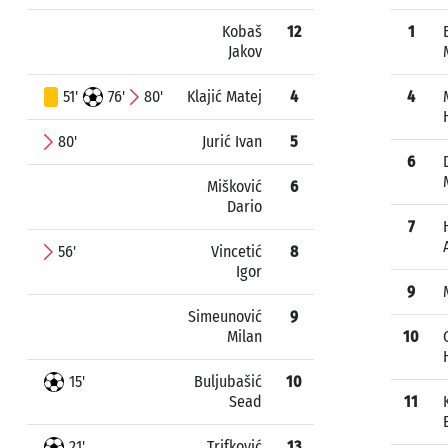
Kobaš
12
1
Jakov
51'
76'
80'
Klajić Matej
4
4
80'
Jurić Ivan
5
6
Mišković
6
Dario
7
56'
Vincetić
8
Igor
9
Simeunović
9
Milan
10
15'
Buljubašić
10
Sead
11
21'
Trifković
13