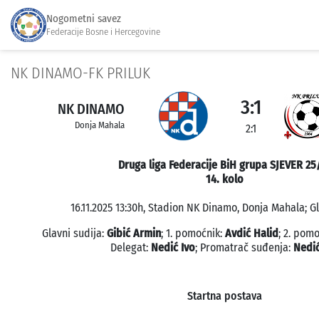
Nogometni savez
Federacije Bosne i Hercegovine
NK DINAMO-FK PRILUK
3:1
NK DINAMO
Donja Mahala
2:1
Druga liga Federacije BiH grupa SJEVER 25
14. kolo
16.11.2025 13:30h, Stadion NK Dinamo, Donja Mahala; Gl
Glavni sudija:
Gibić Armin
; 1. pomoćnik:
Avdić Halid
; 2. pom
Delegat:
Nedić Ivo
; Promatrač suđenja:
Nedić
Startna postava