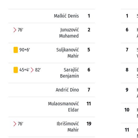
Malkić Denis
1
1
76'
Junuzović
2
6
Muhamed
90+6'
Suljkanović
5
7
Mahir
45+4'
82'
Sarajlić
6
8
Benjamin
Andrić Dino
7
9
Mulaosmanović
11
Eldar
10
76'
Ibrišimović
19
Mahir
11