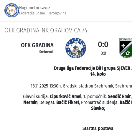
Nogometni savez
Federacije Bosne i Hercegovine
OFK GRADINA-NK ORAHOVICA 74
0:0
OFK GRADINA
Srebrenik
0:0
Druga liga Federacije BiH grupa SJEVER 
14. kolo
16.11.2025 13:30h, Gradski stadion Srebrenik, Srebreni
Glavni sudija:
Cipurković Amel
; 1. pomoćnik:
Sendić Emir
Nermin
; Delegat:
Bačić Fikret
; Promatrač suđenja:
Bačić 
Slavko
;
Startna postava