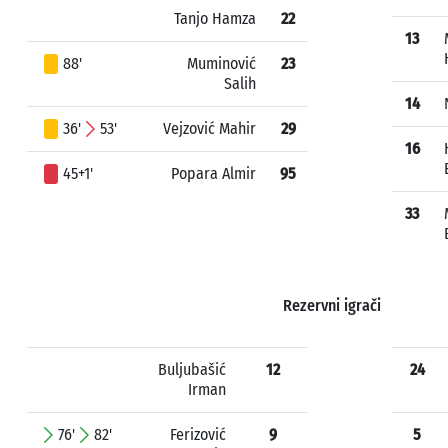
Tanjo Hamza
22
13
88'
Muminović
23
Salih
14
36'
53'
Vejzović Mahir
29
16
45+1'
Popara Almir
95
33
Rezervni igrači
Buljubašić
12
24
Irman
76'
82'
Ferizović
9
5