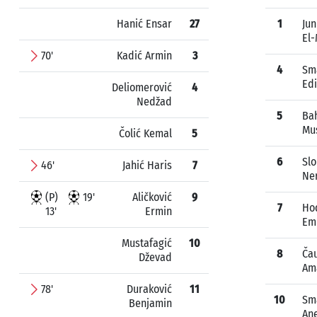
Hanić Ensar
27
1
Jun
El
70'
Kadić Armin
3
4
Sm
Ed
Deliomerović
4
Nedžad
5
Ba
Mu
Čolić Kemal
5
6
Sl
46'
Jahić Haris
7
Ne
(P)
19'
Aličković
9
7
Ho
13'
Ermin
Em
Mustafagić
10
8
Ča
Dževad
Am
78'
Duraković
11
10
Sma
Benjamin
Ane