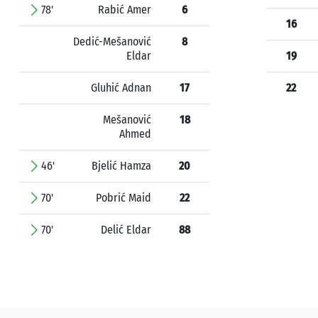
78'
Rabić Amer
6
16
Dedić-Mešanović
8
Eldar
19
Gluhić Adnan
17
22
Mešanović
18
Ahmed
46'
Bjelić Hamza
20
70'
Pobrić Maid
22
70'
Delić Eldar
88