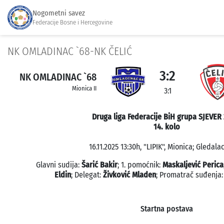
Nogometni savez
Federacije Bosne i Hercegovine
NK OMLADINAC `68-NK ČELIĆ
3:2
NK OMLADINAC `68
Mionica II
3:1
Druga liga Federacije BiH grupa SJEVER
14. kolo
16.11.2025 13:30h, "LIPIK", Mionica; Gledalac
Glavni sudija:
Šarić Bakir
; 1. pomoćnik:
Maskaljević Perica
Eldin
; Delegat:
Živković Mladen
; Promatrač suđenja
Startna postava