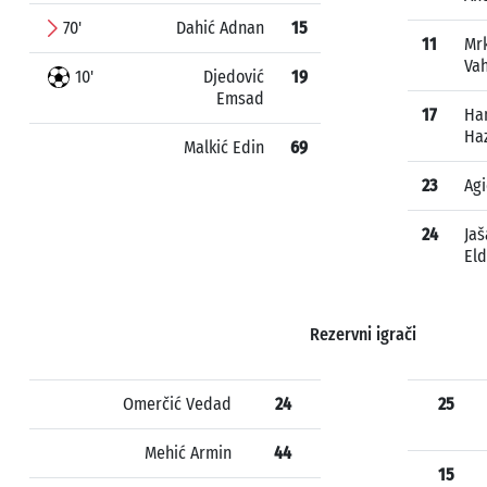
70'
Dahić Adnan
15
11
Mrk
Va
10'
Djedović
19
Emsad
17
Ha
Ha
Malkić Edin
69
23
Agi
24
Jaš
Eld
Rezervni igrači
Omerčić Vedad
24
25
Mehić Armin
44
15