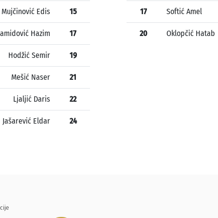
Mujčinović Edis
15
17
Softić Amel
amidović Hazim
17
20
Oklopčić Hatab
Hodžić Semir
19
Mešić Naser
21
Ljaljić Daris
22
Jašarević Eldar
24
cije