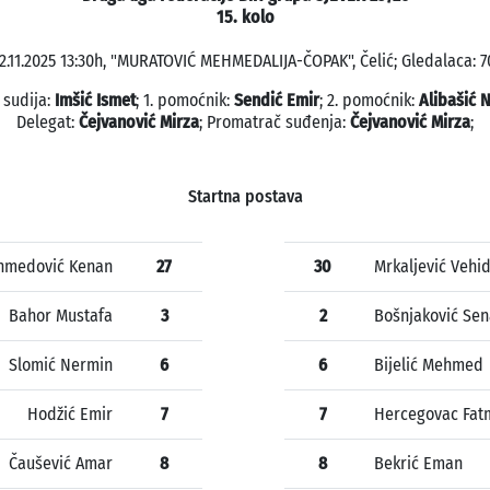
15. kolo
2.11.2025 13:30h, "MURATOVIĆ MEHMEDALIJA-ČOPAK", Čelić; Gledalaca: 7
 sudija:
Imšić Ismet
; 1. pomoćnik:
Sendić Emir
; 2. pomoćnik:
Alibašić 
Delegat:
Čejvanović Mirza
; Promatrač suđenja:
Čejvanović Mirza
;
Startna postava
hmedović Kenan
27
30
Mrkaljević Vehi
Bahor Mustafa
3
2
Bošnjaković Se
Slomić Nermin
6
6
Bijelić Mehmed
Hodžić Emir
7
7
Hercegovac Fat
Čaušević Amar
8
8
Bekrić Eman