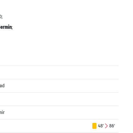
0;
Nermin
;
d
nad
mir
48'
86'