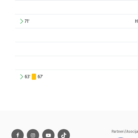
71'
H
63'
67'
Partneri/Asocija