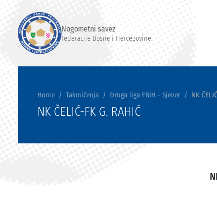
Nogometni savez
Federacije Bosne i Hercegovine
Home
Takmičenja
Druga liga FBiH - Sjever
NK ČELIĆ
NK ČELIĆ-FK G. RAHIĆ
N