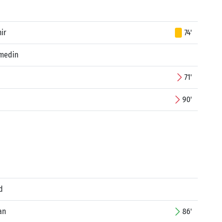
ir
74'
lmedin
71'
90'
d
an
86'