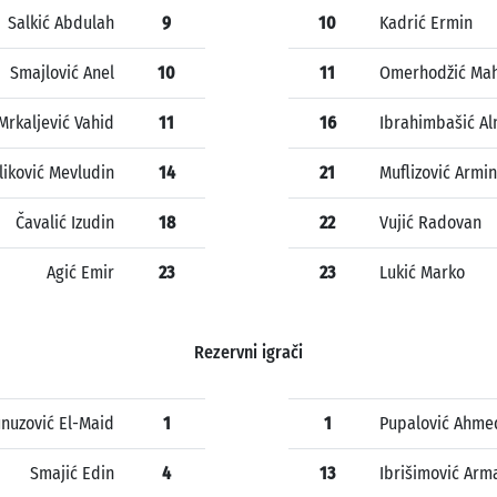
Salkić Abdulah
9
10
Kadrić Ermin
Smajlović Anel
10
11
Omerhodžić Mah
Mrkaljević Vahid
11
16
Ibrahimbašić A
liković Mevludin
14
21
Muflizović Armin
Čavalić Izudin
18
22
Vujić Radovan
Agić Emir
23
23
Lukić Marko
Rezervni igrači
unuzović El-Maid
1
1
Pupalović Ahme
Smajić Edin
4
13
Ibrišimović Arm