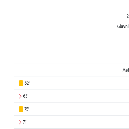
2
Glavni
Me
62'
63'
75'
71'