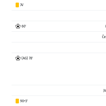
74'
60'
Če
(AG) 78'
J
90+3'