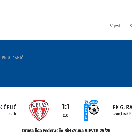
Vijesti
S
-FK G. RAHIĆ
1:1
K ČELIĆ
FK G. R
Čelić
Gornji Rahić
0:0
Druga liga Federacije BiH grupa SJEVER 25/26