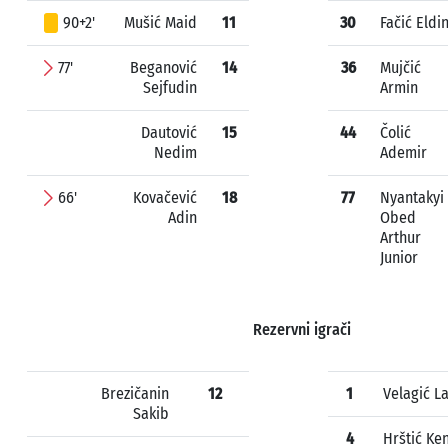
90+2'
Mušić Maid
11
30
Fačić Eldi
77'
Beganović
14
36
Mujčić
Sejfudin
Armin
Dautović
15
44
Čolić
Nedim
Ademir
66'
Kovačević
18
77
Nyantakyi
Adin
Obed
Arthur
Junior
Rezervni igrači
Brezičanin
12
1
Velagić La
Sakib
4
Hrštić Ke