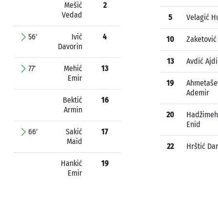
Mešić
2
Vedad
5
Velagić H
56'
Ivić
4
10
Zaketović
Davorin
13
Avdić Ajd
77'
Mehić
13
Emir
19
Ahmetaše
Ademir
Bektić
16
Armin
20
Hadžimeh
Enid
66'
Sakić
17
Maid
22
Hrštić Dar
Hankić
19
Emir