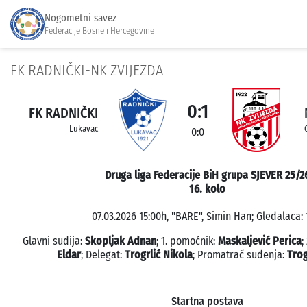
Nogometni savez
Federacije Bosne i Hercegovine
FK RADNIČKI-NK ZVIJEZDA
0:1
FK RADNIČKI
Lukavac
0:0
Druga liga Federacije BiH grupa SJEVER 25/2
16. kolo
07.03.2026 15:00h, "BARE", Simin Han; Gledalaca: 
Glavni sudija:
Skopljak Adnan
; 1. pomoćnik:
Maskaljević Perica
;
Eldar
; Delegat:
Trogrlić Nikola
; Promatrač suđenja:
Trog
Startna postava