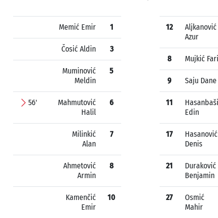
Memić Emir
1
12
Aljkanović
Azur
Čosić Aldin
3
8
Mujkić Far
Muminović
5
Meldin
9
Saju Dane
56'
Mahmutović
6
11
Hasanbaš
Halil
Edin
Milinkić
7
17
Hasanović
Alan
Denis
Ahmetović
8
21
Duraković
Armin
Benjamin
Kamenčić
10
27
Osmić
Emir
Mahir