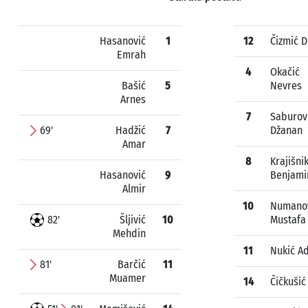
Hasanović
1
12
Čizmić D
Emrah
4
Okačić
Bašić
5
Nevres
Arnes
7
Saburov
69'
Hadžić
7
Džanan
Amar
8
Krajišni
Hasanović
9
Benjami
Almir
10
Numano
82'
Šljivić
10
Mustafa
Mehdin
11
Nukić A
81'
Barčić
11
Muamer
14
Čičkušić