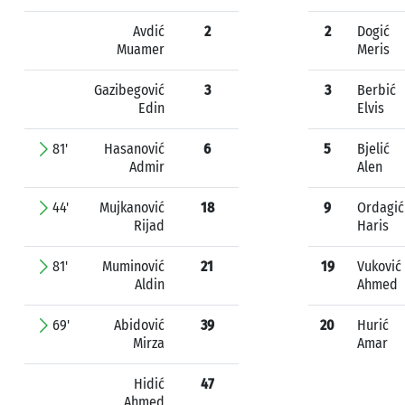
Avdić
2
2
Dogić
Muamer
Meris
Gazibegović
3
3
Berbić
Edin
Elvis
81'
Hasanović
6
5
Bjelić
Admir
Alen
44'
Mujkanović
18
9
Ordagić
Rijad
Haris
81'
Muminović
21
19
Vuković
Aldin
Ahmed
69'
Abidović
39
20
Hurić
Mirza
Amar
Hidić
47
Ahmed