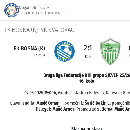
Nogometni savez
Federacije Bosne i Hercegovine
FK BOSNA (K)-NK SVATOVAC
2:1
FK BOSNA (K)
Kalesija
0:0
Druga liga Federacije BiH grupa SJEVER 25/26
16. kolo
07.03.2026 15:00h, Gradski stadion Kalesija, Kalesija; Gle
Glavni sudija:
Musić Omar
; 1. pomoćnik:
Šarić Bakir
; 2. pomoćni
Delegat:
Mujić Arnes
; Promatrač suđenja:
Mujić A
Startna postava