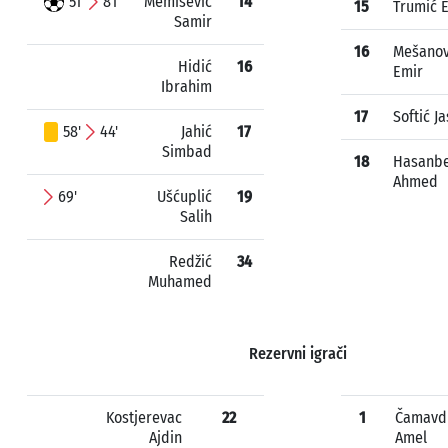
51'
81'
Memišević
14
15
Trumić E
Samir
16
Mešanov
Hidić
16
Emir
Ibrahim
17
Softić J
58'
44'
Jahić
17
Simbad
18
Hasanbe
Ahmed
69'
Ušćuplić
19
Salih
Redžić
34
Muhamed
Rezervni igrači
Kostjerevac
22
1
Čamavd
Ajdin
Amel