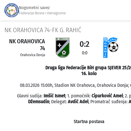
Nogometni savez
Federacije Bosne i Hercegovine
NK ORAHOVICA 74-FK G. RAHIĆ
NK ORAHOVICA
0:2
74
0:0
Orahovica Donja
Druga liga Federacije BiH grupa SJEVER 25/2
16. kolo
08.03.2026 15:00h, Stadion NK Orahovca, Orahovica Donja; 
Glavni sudija:
Imšić Ismet
; 1. pomoćnik:
Cipurković Amel
; 2.
Džemsudin
; Delegat:
Avdić Adel
; Promatrač suđenja:
A
Startna postava