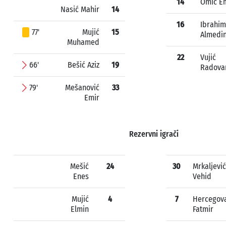
14
Omić E
Nasić Mahir
14
16
Ibrahim
77'
Mujić
15
Almedi
Muhamed
22
Vujić
66'
Bešić Aziz
19
Radova
79'
Mešanović
33
Emir
Rezervni igrači
Mešić
24
30
Mrkaljević
Enes
Vehid
Mujić
4
7
Hercegov
Elmin
Fatmir