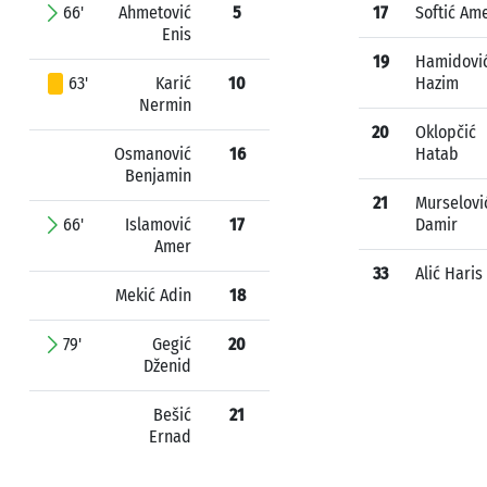
66'
Ahmetović
5
17
Softić Am
Enis
19
Hamidovi
63'
Karić
10
Hazim
Nermin
20
Oklopčić
Osmanović
16
Hatab
Benjamin
21
Murselovi
66'
Islamović
17
Damir
Amer
33
Alić Haris
Mekić Adin
18
79'
Gegić
20
Dženid
Bešić
21
Ernad