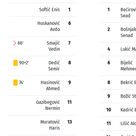
Softić Enis
1
1
Bećirov
Sead
Huskanović
6
Avdo
2
Bošnjak
Senad
66'
Smajić
7
Vedin
4
Lukić M
90+2'
Dedić
8
6
Bijelić
Semir
Mehme
74'
Hasinović
9
8
Bekrić
Ahmed
9
Božić S
Gazibegović
11
Nermin
10
Kadrić 
Muratović
13
11
Lišić Al
Haris