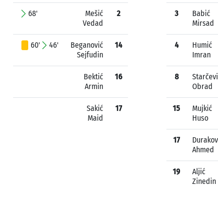
68'
Mešić
2
3
Babić
Vedad
Mirsad
60'
46'
Beganović
14
4
Humić
Sejfudin
Imran
Bektić
16
8
Starčev
Armin
Obrad
Sakić
17
15
Mujkić
Maid
Huso
17
Durakov
Ahmed
19
Aljić
Zinedin