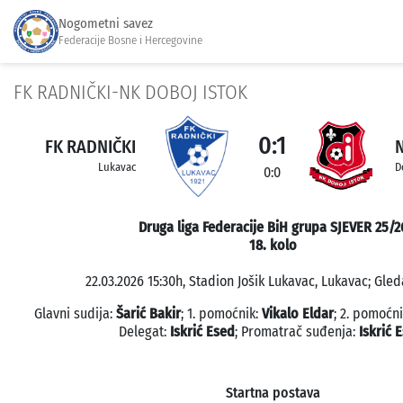
Nogometni savez
Federacije Bosne i Hercegovine
FK RADNIČKI-NK DOBOJ ISTOK
0:1
FK RADNIČKI
Lukavac
D
0:0
Druga liga Federacije BiH grupa SJEVER 25/2
18. kolo
22.03.2026 15:30h, Stadion Jošik Lukavac, Lukavac; Gled
Glavni sudija:
Šarić Bakir
; 1. pomoćnik:
Vikalo Eldar
; 2. pomoćn
Delegat:
Iskrić Esed
; Promatrač suđenja:
Iskrić 
Startna postava