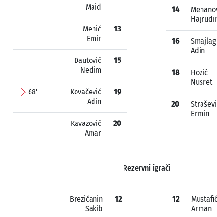
Maid
14
Mehanov
Hajrudi
Mehić
13
Emir
16
Smajlag
Adin
Dautović
15
Nedim
18
Hozić
Nusret
68'
Kovačević
19
Adin
20
Straševi
Ermin
Kavazović
20
Amar
Rezervni igrači
Brezičanin
12
12
Mustafi
Sakib
Arman