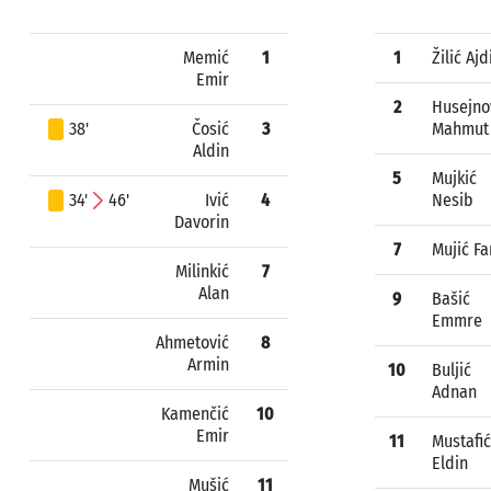
Memić
1
1
Žilić Ajd
Emir
2
Husejno
38'
Čosić
3
Mahmut
Aldin
5
Mujkić
34'
46'
Ivić
4
Nesib
Davorin
7
Mujić Fa
Milinkić
7
Alan
9
Bašić
Emmre
Ahmetović
8
Armin
10
Buljić
Adnan
Kamenčić
10
Emir
11
Mustafić
Eldin
Mušić
11