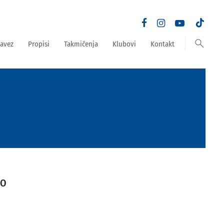
search
avez
Propisi
Takmičenja
Klubovi
Kontakt
MO