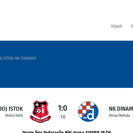
Vijesti
S
J ISTOK-NK DINAMO
1:0
BOJ ISTOK
NK DINA
Doboj Istok
Donja Mahala
1:0
Druga liga Federacije BiH grupa SJEVER 25/26