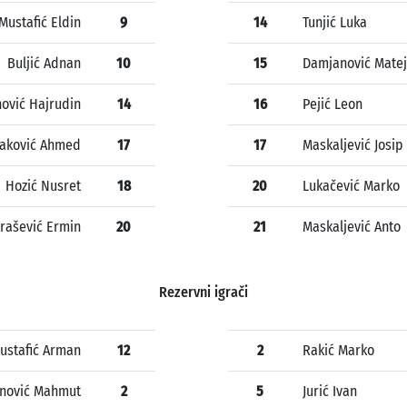
Mustafić Eldin
9
14
Tunjić Luka
Buljić Adnan
10
15
Damjanović Matej
ović Hajrudin
14
16
Pejić Leon
aković Ahmed
17
17
Maskaljević Josip
Hozić Nusret
18
20
Lukačević Marko
trašević Ermin
20
21
Maskaljević Anto
Rezervni igrači
ustafić Arman
12
2
Rakić Marko
nović Mahmut
2
5
Jurić Ivan