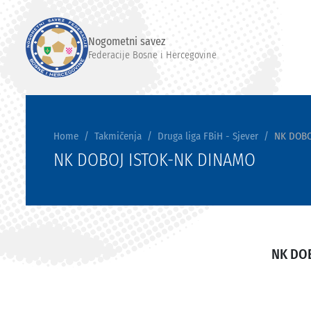
Nogometni savez
Federacije Bosne i Hercegovine
Home
Takmičenja
Druga liga FBiH - Sjever
NK DOBO
NK DOBOJ ISTOK-NK DINAMO
NK DO