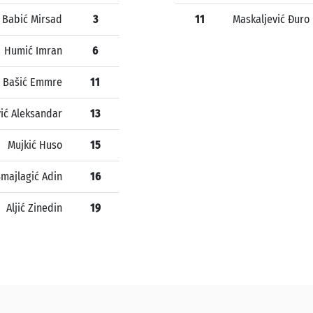
Babić Mirsad
3
11
Maskaljević Đuro
Humić Imran
6
Bašić Emmre
11
ić Aleksandar
13
Mujkić Huso
15
majlagić Adin
16
Aljić Zinedin
19