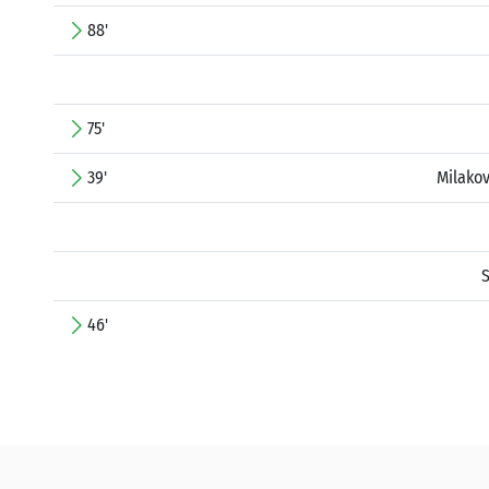
88'
75'
39'
Milakov
S
46'