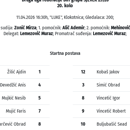
20. kolo
11.04.2026 16:30h, "LUKE", Klokotnica; Gledalaca: 200;
 sudija:
Zonić Mirza
; 1. pomoćnik:
Alić Ademir
; 2. pomoćnik:
Mehinović
Delegat:
Lemezović Muraz
; Promatrač suđenja:
Lemezović Muraz
;
Startna postava
Žilić Ajdin
1
12
Kobaš Jakov
Devedžić Anis
4
3
Simić Obrad
Mujkić Nesib
5
8
Vincetić Igor
Mujić Faris
7
9
Vincetić Robert
arčević Obrad
8
10
Buljubašić Sead