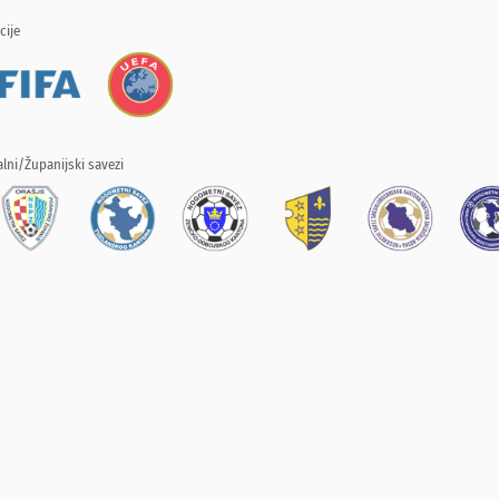
cije
lni/Županijski savezi