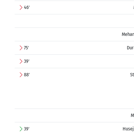
46'
Mehan
75'
Dur
39'
88'
S
M
39'
Husej