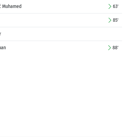
ić Muhamed
63'
85'
r
nan
88'