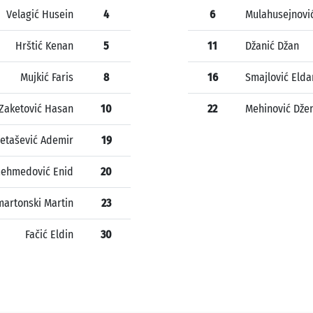
Velagić Husein
4
6
Mulahusejnov
Hrštić Kenan
5
11
Džanić Džan
Mujkić Faris
8
16
Smajlović Elda
Zaketović Hasan
10
22
Mehinović Dže
etašević Ademir
19
ehmedović Enid
20
artonski Martin
23
Fačić Eldin
30