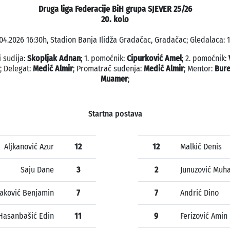
Druga liga Federacije BiH grupa SJEVER 25/26
20. kolo
.04.2026 16:30h, Stadion Banja Ilidža Gradačac, Gradačac; Gledalaca: 1
i sudija:
Skopljak Adnan
; 1. pomoćnik:
Cipurković Amel
; 2. pomoćnik:
; Delegat:
Medić Almir
; Promatrač suđenja:
Medić Almir
; Mentor:
Bure
Muamer
;
Startna postava
Aljkanović Azur
12
12
Malkić Denis
Saju Dane
3
2
Junuzović Mu
aković Benjamin
7
7
Andrić Dino
Hasanbašić Edin
11
9
Ferizović Amin