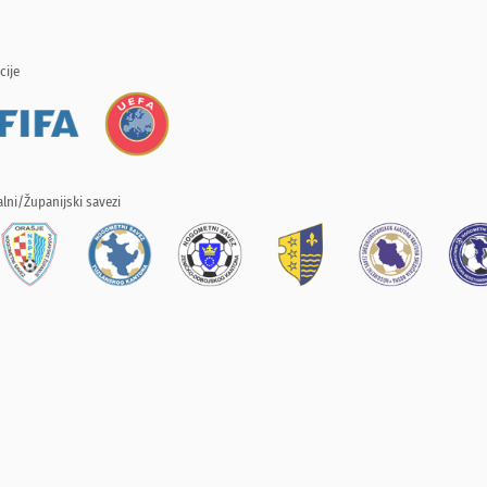
cije
lni/Županijski savezi