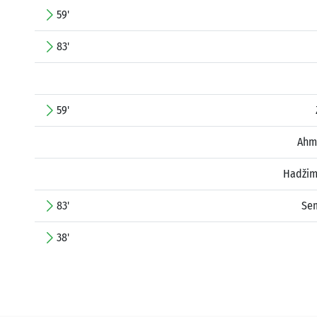
59'
83'
59'
Ahm
Hadžim
83'
Sem
38'