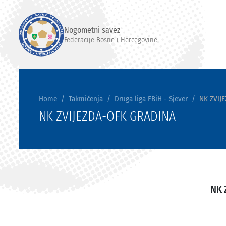
Nogometni savez
Federacije Bosne i Hercegovine
Home
Takmičenja
Druga liga FBiH - Sjever
NK ZVIJ
NK ZVIJEZDA-OFK GRADINA
NK 