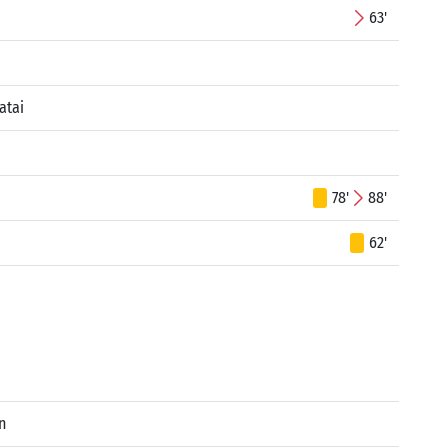
63'
atai
78'
88'
62'
n