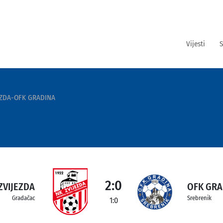
Vijesti
S
EZDA-OFK GRADINA
2:0
ZVIJEZDA
OFK GRA
Gradačac
Srebrenik
1:0