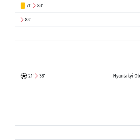
71'
83'
83'
21'
38'
Nyantakyi Ob