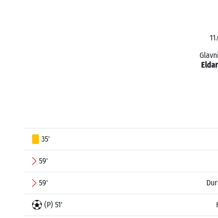
11
Glavn
Eldar
35'
59'
59'
Dur
(P) 51'