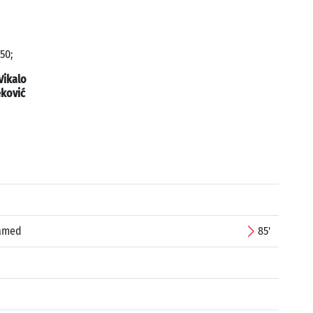
50;
Vikalo
ković
hamed
85'