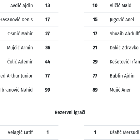
Avdić Ajdin
13
10
Aličić Maid
Hasanović Denis
17
15
Jugović Anel
Osmić Mahir
27
17
Shuaib Abdullf
Mujčić Armin
36
21
Dakić Zdravko
Čolić Ademir
44
29
Kešetović Irfan
ed Arthur Junior
77
77
Bublin Ajdin
Ibranović Nahid
99
89
Mujić Aner
Rezervni igrači
Velagić Latif
1
1
Džafić Mersudi