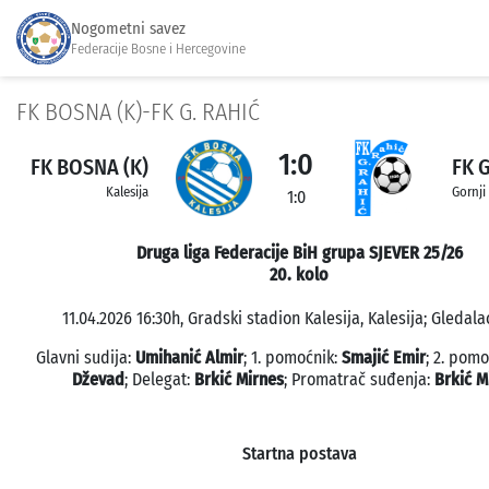
Nogometni savez
Federacije Bosne i Hercegovine
FK BOSNA (K)-FK G. RAHIĆ
1:0
FK BOSNA (K)
FK 
Kalesija
Gornji
1:0
Druga liga Federacije BiH grupa SJEVER 25/26
20. kolo
11.04.2026 16:30h, Gradski stadion Kalesija, Kalesija; Gledalac
Glavni sudija:
Umihanić Almir
; 1. pomoćnik:
Smajić Emir
; 2. pom
Dževad
; Delegat:
Brkić Mirnes
; Promatrač suđenja:
Brkić M
Startna postava