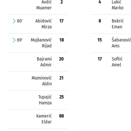
Avdić
2
4
Lukić
Muamer
Marko
80'
Abidović
17
8
Bekrić
Mirza
Eman
69'
Mujkanović
18
15
Šabanovi
Rijad
Anis
Bajrami
20
17
Softić
Admir
Amel
Muminović
21
Aldin
Tupajić
25
Hamza
Kamerić
88
Eldar