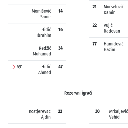
21
Murselović
Memišević
14
Damir
Samir
22
Vujić
Hidić
16
Radovan
Ibrahim
77
Hamidović
Redžić
34
Hazim
Muhamed
69'
Hidić
47
Ahmed
Rezervni igrači
Kostjerevac
22
30
Mrkaljević
Ajdin
Vehid