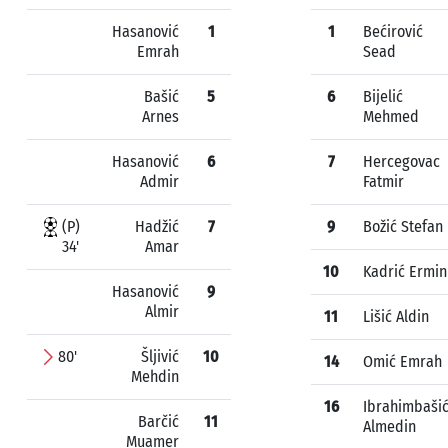
Hasanović
1
1
Bećirović
Emrah
Sead
Bašić
5
6
Bijelić
Arnes
Mehmed
Hasanović
6
7
Hercegovac
Admir
Fatmir
(P)
Hadžić
7
9
Božić Stefan
34'
Amar
10
Kadrić Ermin
Hasanović
9
Almir
11
Lišić Aldin
80'
Šljivić
10
14
Omić Emrah
Mehdin
16
Ibrahimbaši
Barčić
11
Almedin
Muamer