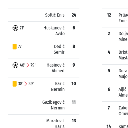
Softić Enis
24
12
Prlja
Emir
71'
Huskanović
6
Avdo
2
Dolja
Mine
77'
Dedić
8
Semir
4
Brist
Must
48'
79'
Hasinović
9
Ahmed
5
Dura
Mujo
38'
39'
Karić
10
Nermin
6
Aljić
Alme
Gazibegović
11
Nermin
7
Zake
Ome
Muratović
13
Haris
14
Kam