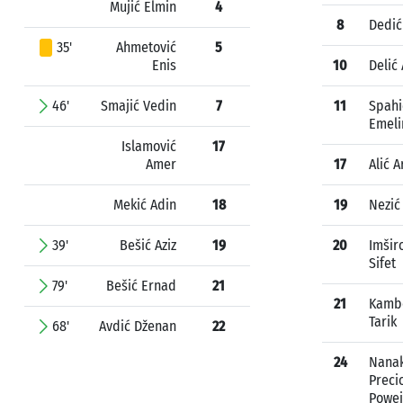
Mujić Elmin
4
8
Dedić
35'
Ahmetović
5
Enis
10
Delić
46'
Smajić Vedin
7
11
Spahi
Emeli
Islamović
17
Amer
17
Alić 
Mekić Adin
18
19
Nezić
39'
Bešić Aziz
19
20
Imšir
Sifet
79'
Bešić Ernad
21
21
Kamb
Tarik
68'
Avdić Dženan
22
24
Nana
Preci
Powe