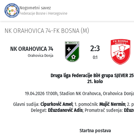
Nogometni savez
Federacije Bosne i Hercegovine
NK ORAHOVICA 74-FK BOSNA (M)
2:3
NK ORAHOVICA 74
Orahovica Donja
0:1
Druga liga Federacije BiH grupa SJEVER 25
21. kolo
19.04.2026 17:00h, Stadion NK Orahovca, Orahovica Donja
Glavni sudija:
Cipurković Amel
; 1. pomoćnik:
Mujić Nermin
; 2.
Delegat:
Džuzdanović Adis
; Promatrač suđenja:
Džuz
Startna postava