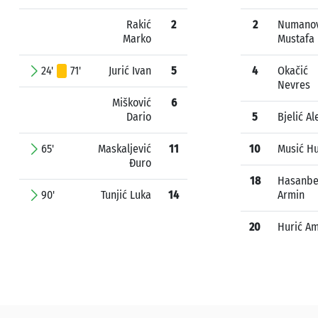
Rakić
2
2
Numanov
Marko
Mustafa
24'
71'
Jurić Ivan
5
4
Okačić
Nevres
Mišković
6
Dario
5
Bjelić Al
65'
Maskaljević
11
10
Musić H
Đuro
18
Hasanbe
90'
Tunjić Luka
14
Armin
20
Hurić A