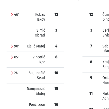
46'
Kobaš
12
12
Čiz
Jakov
Din
Simić
3
3
Ber
Obrad
Elvi
90'
Klajić Matej
4
7
Sab
Dža
65'
Vincetić
8
Igor
8
Kraj
Ben
24'
Buljubašić
10
Sead
9
Ord
Har
Damjanović
15
Matej
11
Nuk
Adn
Pejić Leon
16