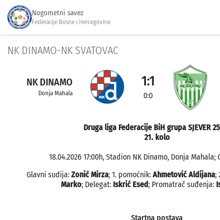
Nogometni savez
Federacije Bosne i Hercegovine
NK DINAMO-NK SVATOVAC
1:1
NK DINAMO
Donja Mahala
0:0
Druga liga Federacije BiH grupa SJEVER 2
21. kolo
18.04.2026 17:00h, Stadion NK Dinamo, Donja Mahala; G
Glavni sudija:
Zonić Mirza
; 1. pomoćnik:
Ahmetović Aldijana
;
Marko
; Delegat:
Iskrić Esed
; Promatrač suđenja:
I
Startna postava