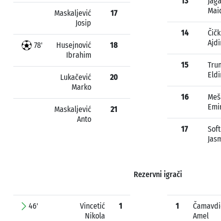
13
Jag
Mai
Maskaljević
17
Josip
14
Čičk
Ajdi
78'
Husejnović
18
Ibrahim
15
Tru
Eldi
Lukačević
20
Marko
16
Meš
Emi
Maskaljević
21
Anto
17
Soft
Jas
Rezervni igrači
46'
Vincetić
1
1
Čamavdi
Nikola
Amel