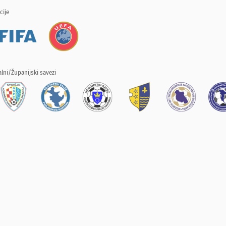
cije
lni/Županijski savezi