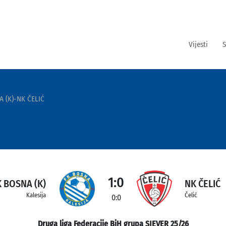
Vijesti
S
A (K)-NK ČELIĆ
1:0
K BOSNA (K)
NK ČELIĆ
Kalesija
Čelić
0:0
Druga liga Federacije BiH grupa SJEVER 25/26