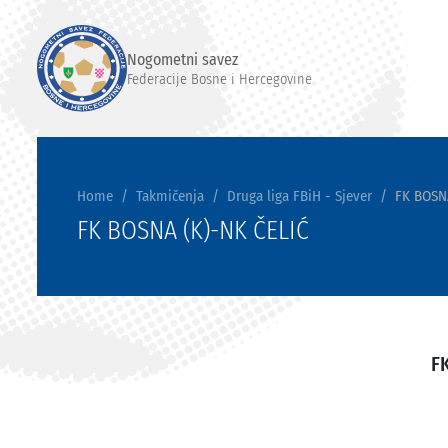
Nogometni savez
Federacije Bosne i Hercegovine
Home
Takmičenja
Druga liga FBiH - Sjever
FK BOSN
FK BOSNA (K)-NK ČELIĆ
F