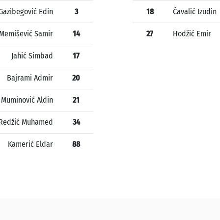
Gazibegović Edin
3
18
Čavalić Izudin
Memišević Samir
14
27
Hodžić Emir
Jahić Simbad
17
Bajrami Admir
20
Muminović Aldin
21
Redžić Muhamed
34
Kamerić Eldar
88