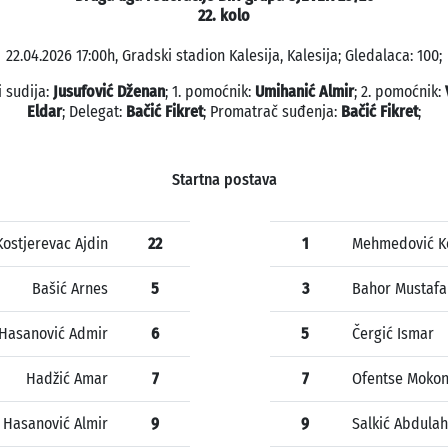
22. kolo
22.04.2026 17:00h, Gradski stadion Kalesija, Kalesija; Gledalaca: 100;
i sudija:
Jusufović Dženan
; 1. pomoćnik:
Umihanić Almir
; 2. pomoćnik:
Eldar
; Delegat:
Bačić Fikret
; Promatrač suđenja:
Bačić Fikret
;
Startna postava
Kostjerevac Ajdin
22
1
Mehmedović K
Bašić Arnes
5
3
Bahor Mustafa
Hasanović Admir
6
5
Čergić Ismar
Hadžić Amar
7
7
Ofentse Moko
Hasanović Almir
9
9
Salkić Abdulah