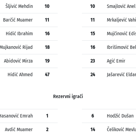
Šljivić Mehdin
10
10
Smajlović Anel
Barčić Muamer
11
11
Mrkaljević Vah
Hidić Ibrahim
16
15
Mujčinović Edi
Mujkanović Rijad
18
16
Ibrišimović Be
Abidović Mirza
19
23
Agić Emir
Hidić Ahmed
47
24
Jašarević Elda
Rezervni igrači
Hasanović Emrah
1
6
Hodžić Dušan
Avdić Muamer
2
14
Čeliković Mevl