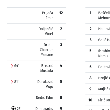
Prljača
12
1
Baščeli
Emir
Mehme
Doljančić
2
2
Halilov
Minel
3
Galić 
Dridi-
3
Charrier
5
Ibrahi
Yassine
Namik
64'
Bristrić
4
6
Dautovi
Mustafa
8
Hrnjić 
81'
Duraković
5
Mujo
9
Mujkić 
Dedić Edin
8
10
Pirić M
25'
Dimitriadis
9