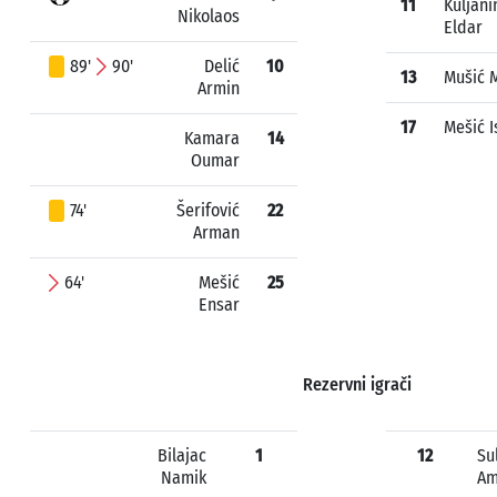
11
Kuljani
Nikolaos
Eldar
89'
90'
Delić
10
13
Mušić 
Armin
17
Mešić 
Kamara
14
Oumar
74'
Šerifović
22
Arman
64'
Mešić
25
Ensar
Rezervni igrači
Bilajac
1
12
Su
Namik
Am