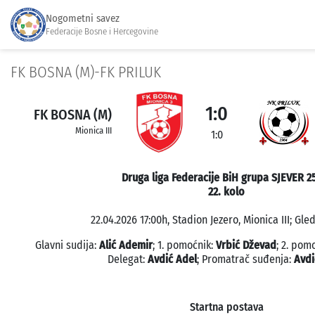
Nogometni savez
Federacije Bosne i Hercegovine
FK BOSNA (M)-FK PRILUK
1:0
FK BOSNA (M)
Mionica III
1:0
Druga liga Federacije BiH grupa SJEVER 2
22. kolo
22.04.2026 17:00h, Stadion Jezero, Mionica III; Gled
Glavni sudija:
Alić Ademir
; 1. pomoćnik:
Vrbić Dževad
; 2. pom
Delegat:
Avdić Adel
; Promatrač suđenja:
Avdi
Startna postava