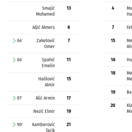
Smajić
13
4
Mu
Muhamed
Ha
Aljić Almers
6
7
Fe
64'
Zaketović
7
15
Me
Omer
Ah
64'
Spahić
11
16
Hu
Emelin
18
Me
Halilović
15
Me
Almir
19
Be
81'
Alić Armin
17
20
Kl
Nezić Elmir
19
Mi
90'
Kamberović
21
Tarik