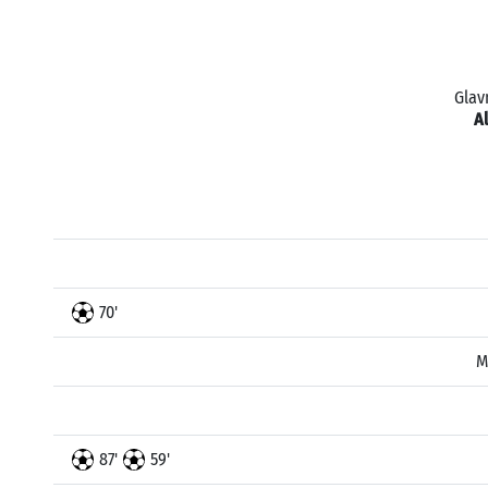
Glav
Al
70'
M
87'
59'