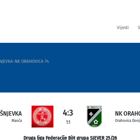
Vijesti
S
NJEVKA-NK ORAHOVICA 74
4:3
EŠNJEVKA
NK ORAHO
Maoča
Orahovica Donj
1:1
Druga liga Federacije BiH grupa SJEVER 25/26