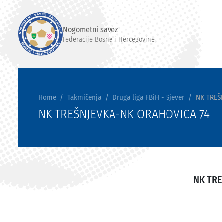
Nogometni savez
Federacije Bosne i Hercegovine
Home
Takmičenja
Druga liga FBiH - Sjever
NK TREŠ
NK TREŠNJEVKA-NK ORAHOVICA 74
NK TR