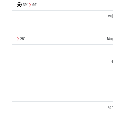
39'
66'
Muj
28'
Muj
H
Ka