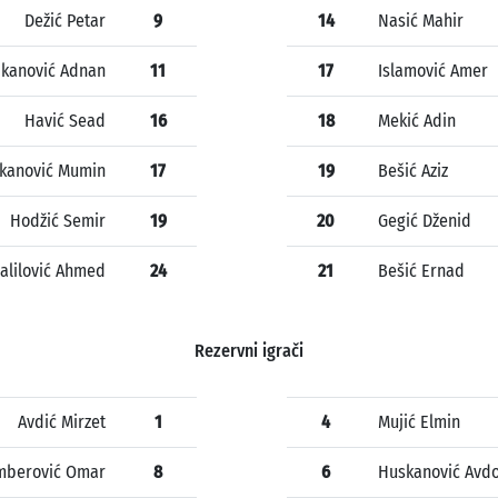
Dežić Petar
9
14
Nasić Mahir
kanović Adnan
11
17
Islamović Amer
Havić Sead
16
18
Mekić Adin
kanović Mumin
17
19
Bešić Aziz
Hodžić Semir
19
20
Gegić Dženid
alilović Ahmed
24
21
Bešić Ernad
Rezervni igrači
Avdić Mirzet
1
4
Mujić Elmin
mberović Omar
8
6
Huskanović Avd