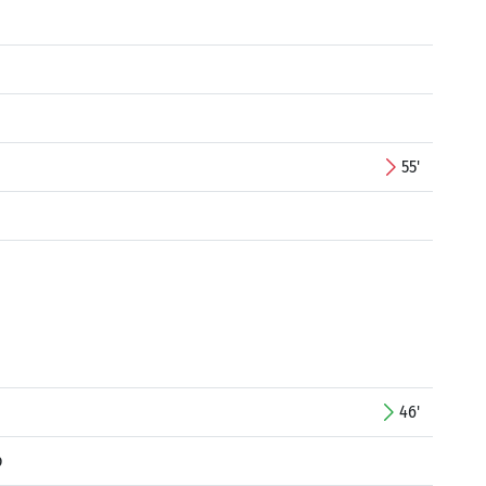
55'
46'
o