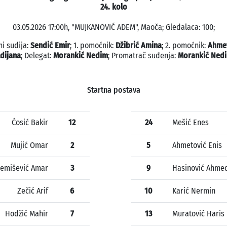
24. kolo
03.05.2026 17:00h, "MUJKANOVIĆ ADEM", Maoča; Gledalaca: 100;
ni sudija:
Sendić Emir
; 1. pomoćnik:
Džibrić Amina
; 2. pomoćnik:
Ahme
dijana
; Delegat:
Morankić Nedim
; Promatrač suđenja:
Morankić Ned
Startna postava
Ćosić Bakir
12
24
Mešić Enes
Mujić Omar
2
5
Ahmetović Enis
emišević Amar
3
9
Hasinović Ahme
Zečić Arif
6
10
Karić Nermin
Hodžić Mahir
7
13
Muratović Haris