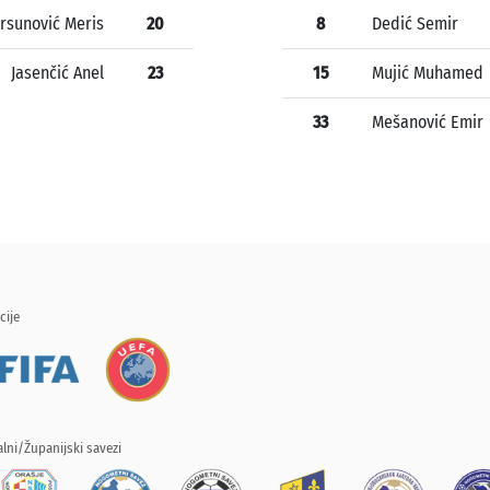
rsunović Meris
20
8
Dedić Semir
Jasenčić Anel
23
15
Mujić Muhamed
33
Mešanović Emir
cije
lni/Županijski savezi