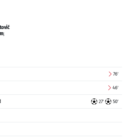
tović
im
;
76'
46'
d
27'
50'