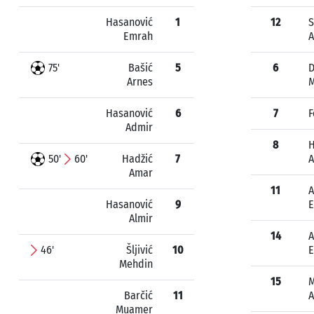
Hasanović
1
12
S
Emrah
75'
Bašić
5
6
D
Arnes
M
Hasanović
6
7
F
Admir
8
H
50'
60'
Hadžić
7
A
Amar
11
A
Hasanović
9
E
Almir
14
A
46'
Šljivić
10
E
Mehdin
15
M
Barčić
11
Muamer