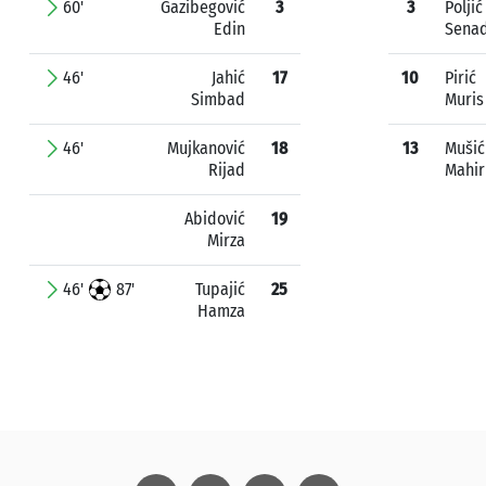
60'
Gazibegović
3
3
Poljić
Edin
Sena
46'
Jahić
17
10
Pirić
Simbad
Muris
46'
Mujkanović
18
13
Mušić
Rijad
Mahir
Abidović
19
Mirza
46'
87'
Tupajić
25
Hamza