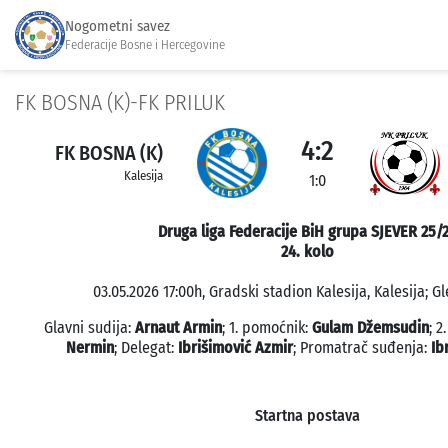
Nogometni savez
Federacije Bosne i Hercegovine
FK BOSNA (K)-FK PRILUK
4:2
FK BOSNA (K)
Kalesija
1:0
Druga liga Federacije BiH grupa SJEVER 25/
24. kolo
03.05.2026 17:00h, Gradski stadion Kalesija, Kalesija; Gl
Glavni sudija:
Arnaut Armin
; 1. pomoćnik:
Gulam Džemsudin
; 2
Nermin
; Delegat:
Ibrišimović Azmir
; Promatrač suđenja:
Ib
Startna postava