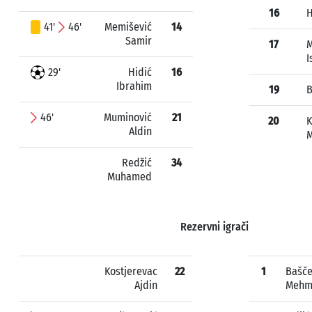
16
H
41'
46'
Memišević
14
Samir
17
M
I
29'
Hidić
16
Ibrahim
19
B
46'
Muminović
21
20
K
Aldin
M
Redžić
34
Muhamed
Rezervni igrači
Kostjerevac
22
1
Bašče
Ajdin
Mehm