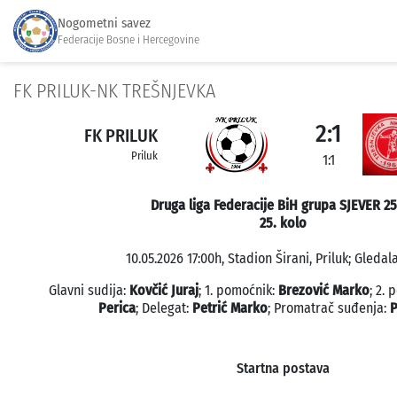
Nogometni savez
Federacije Bosne i Hercegovine
FK PRILUK-NK TREŠNJEVKA
2:1
FK PRILUK
Priluk
1:1
Druga liga Federacije BiH grupa SJEVER 2
25. kolo
10.05.2026 17:00h, Stadion Širani, Priluk; Gledala
Glavni sudija:
Kovčić Juraj
; 1. pomoćnik:
Brezović Marko
; 2.
Perica
; Delegat:
Petrić Marko
; Promatrač suđenja:
P
Startna postava