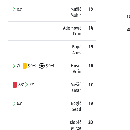
63'
Mušić
13
Mahir
1
Ademović
14
2
Edin
Bojić
15
Anes
77'
90+2'
90+1'
Husić
16
Adin
88'
57'
Mešić
17
Ismar
63'
Begić
19
Sead
Klapić
20
Mirza