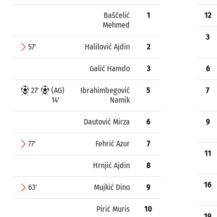
Baščelić
1
12
Mehmed
3
57'
Halilović Ajdin
2
Galić Hamdo
3
6
27'
(AG)
Ibrahimbegović
5
7
14'
Namik
Dautović Mirza
6
9
77'
Fehrić Azur
7
11
Hrnjić Ajdin
8
16
63'
Mujkić Dino
9
Pirić Muris
10
19