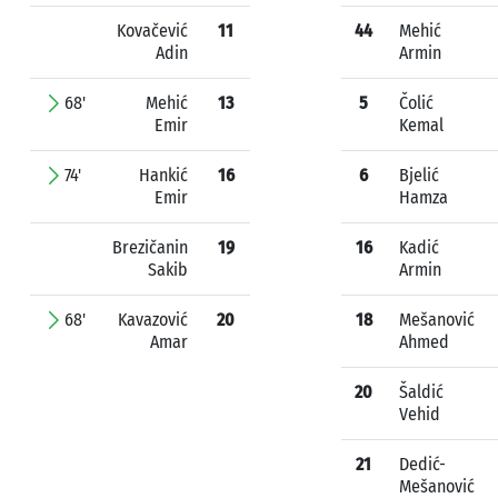
Kovačević
11
44
Mehić
Adin
Armin
68'
Mehić
13
5
Čolić
Emir
Kemal
74'
Hankić
16
6
Bjelić
Emir
Hamza
Brezičanin
19
16
Kadić
Sakib
Armin
68'
Kavazović
20
18
Mešanović
Amar
Ahmed
20
Šaldić
Vehid
21
Dedić-
Mešanović