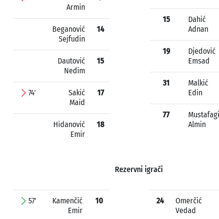
Armin
15
Dahić
Beganović
14
Adnan
Sejfudin
19
Djedović
Dautović
15
Emsad
Nedim
31
Malkić
74'
Sakić
17
Edin
Maid
77
Mustafag
Hidanović
18
Almin
Emir
Rezervni igrači
57'
Kamenčić
10
24
Omerčić
Emir
Vedad