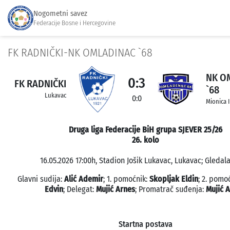
Nogometni savez
Federacije Bosne i Hercegovine
FK RADNIČKI-NK OMLADINAC `68
NK O
0:3
FK RADNIČKI
`68
Lukavac
0:0
Mionica I
Druga liga Federacije BiH grupa SJEVER 25/26
26. kolo
16.05.2026 17:00h, Stadion Jošik Lukavac, Lukavac; Gledala
Glavni sudija:
Alić Ademir
; 1. pomoćnik:
Skopljak Eldin
; 2. pomo
Edvin
; Delegat:
Mujić Arnes
; Promatrač suđenja:
Mujić 
Startna postava