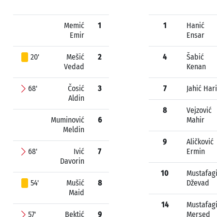
Memić
1
1
Hanić
Emir
Ensar
20'
Mešić
2
4
Šabić
Vedad
Kenan
68'
Čosić
3
7
Jahić Har
Aldin
8
Vejzović
Muminović
6
Mahir
Meldin
9
Aličković
68'
Ivić
7
Ermin
Davorin
10
Mustafag
54'
Mušić
8
Dževad
Maid
14
Mustafag
57'
Bektić
9
Mersed