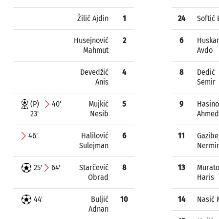
Žilić Ajdin
1
24
Softić 
Husejnović
2
6
Huskan
Mahmut
Avdo
Devedžić
4
8
Dedić
Anis
Semir
(P)
40'
Mujkić
5
9
Hasino
23'
Nesib
Ahmed
46'
Halilović
6
11
Gazibe
Sulejman
Nermi
25'
64'
Starčević
8
13
Murato
Obrad
Haris
44'
Buljić
10
14
Nasić 
Adnan