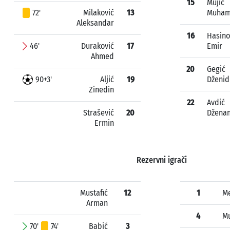
15
Mujić
72'
Milaković
13
Muha
Aleksandar
16
Hasino
46'
Duraković
17
Emir
Ahmed
20
Gegić
90+3'
Aljić
19
Dženid
Zinedin
22
Avdić
Strašević
20
Džena
Ermin
Rezervni igrači
Mustafić
12
1
Me
Arman
4
Mu
70'
74'
Babić
3