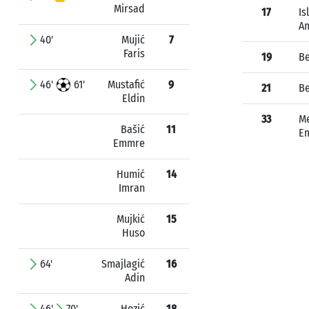
Mirsad
17
Is
A
40'
Mujić
7
Faris
19
Be
46'
61'
Mustafić
9
21
Be
Eldin
33
M
Bašić
11
Em
Emmre
Humić
14
Imran
Mujkić
15
Huso
64'
Smajlagić
16
Adin
46'
70'
Hozić
18