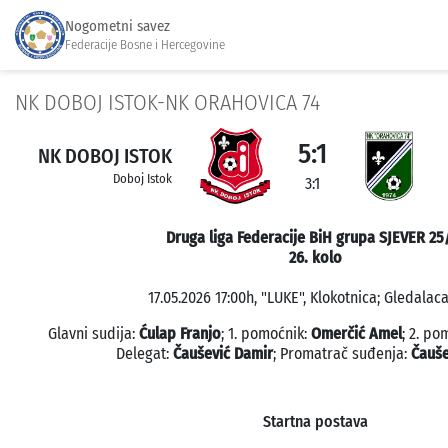
Nogometni savez
Federacije Bosne i Hercegovine
NK DOBOJ ISTOK-NK ORAHOVICA 74
5:1
NK DOBOJ ISTOK
Doboj Istok
3:1
Druga liga Federacije BiH grupa SJEVER 25
26. kolo
17.05.2026 17:00h, "LUKE", Klokotnica; Gledalaca
Glavni sudija:
Ćulap Franjo
; 1. pomoćnik:
Omerčić Amel
; 2. po
Delegat:
Čaušević Damir
; Promatrač suđenja:
Čauše
Startna postava